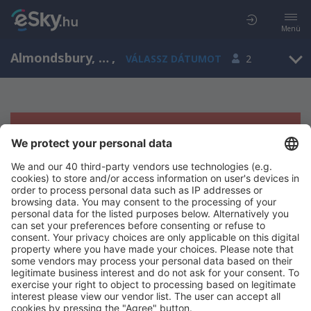
Menü
Almondsbury, Anglia, Egyesült Királyság
,
VÁLASSZ DÁTUMOT
2
Sajnos semmilyen eredménnyel nem
szolgálhatunk.
Próbáld meg még egyszer más kritériumot kiválasztva