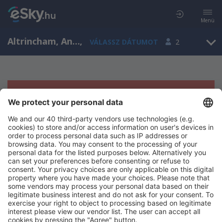
Menü
Altrincham, Anglia, Egyesült Királyság
,
VÁLASSZ DÁTUMOT
2
Sajnos semmilyen eredménnyel nem
szolgálhatunk.
Próbáld meg még egyszer más kritériumot kiválasztva