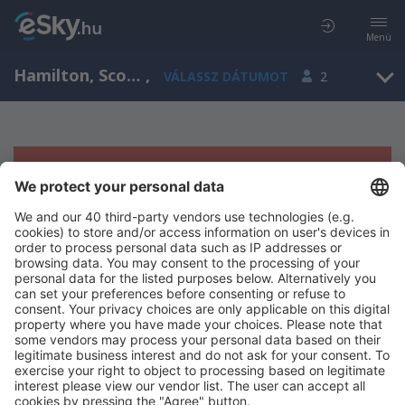
Menü
Hamilton, Scotland, Egyesült Királyság
,
VÁLASSZ DÁTUMOT
2
Sajnos semmilyen eredménnyel nem
szolgálhatunk.
Próbáld meg még egyszer más kritériumot kiválasztva