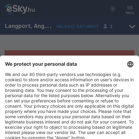
Menü
Langport, Anglia, Egyesült Királyság
,
VÁLASSZ DÁTUMOT
2
Sajnos semmilyen eredménnyel nem
szolgálhatunk.
Próbáld meg még egyszer más kritériumot kiválasztva