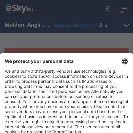
Menü
Maldon, Anglia, Egyesült Királyság
,
VÁLASSZ DÁTUMOT
2
Sajnos semmilyen eredménnyel nem
szolgálhatunk.
Próbáld meg még egyszer más kritériumot kiválasztva