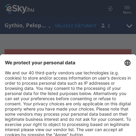
Menü
Gythio, Peloponnese, Görögország
,
VÁLASSZ DÁTUMOT
2
Sajnos semmilyen eredménnyel nem
szolgálhatunk.
Próbáld meg még egyszer más kritériumot kiválasztva