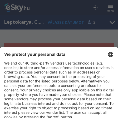
Menü
Leptokarya, Central Macedonia, Görögország
,
VÁLASSZ DÁTUMOT
2
Sajnos semmilyen eredménnyel nem
szolgálhatunk.
Próbáld meg még egyszer más kritériumot kiválasztva