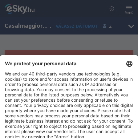
Menü
Casalmaggiore, Lombardy, Olaszország
,
VÁLASSZ DÁTUMOT
2
Sajnos semmilyen eredménnyel nem
szolgálhatunk.
Próbáld meg még egyszer más kritériumot kiválasztva