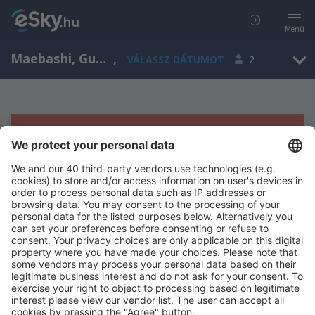
Menü
Maebashi, Gunma, Japán
,
VÁLASSZ DÁTUMOT
2
Sajnos semmilyen eredménnyel nem
szolgálhatunk.
Próbáld meg még egyszer más kritériumot kiválasztva