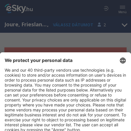
Menü
Joure, Friesland, Hollandia
,
VÁLASSZ DÁTUMOT
2
Sajnos semmilyen eredménnyel nem
szolgálhatunk.
Próbáld meg még egyszer más kritériumot kiválasztva