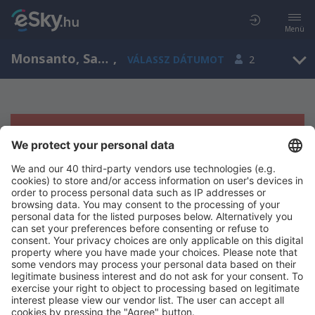
Menü
Monsanto, Santarém, Portugália
,
VÁLASSZ DÁTUMOT
2
Sajnos semmilyen eredménnyel nem
szolgálhatunk.
Próbáld meg még egyszer más kritériumot kiválasztva