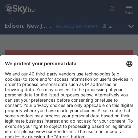
Menü
Edison, New Jersey, Amerikai Egyesült Államok
,
VÁLASSZ DÁTUMOT
2
Sajnos semmilyen eredménnyel nem
szolgálhatunk.
Próbáld meg még egyszer más kritériumot kiválasztva