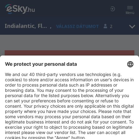
Menü
Indialantic, Florida, Amerikai Egyesült Államok
,
VÁLASSZ DÁTUMOT
2
Sajnos semmilyen eredménnyel nem
szolgálhatunk.
Próbáld meg még egyszer más kritériumot kiválasztva