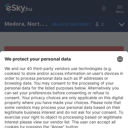
Menü
Medora, North Dakota, Amerikai Egyesült Államok
,
VÁLASSZ DÁTUMOT
2
Sajnos semmilyen eredménnyel nem
szolgálhatunk.
Próbáld meg még egyszer más kritériumot kiválasztva