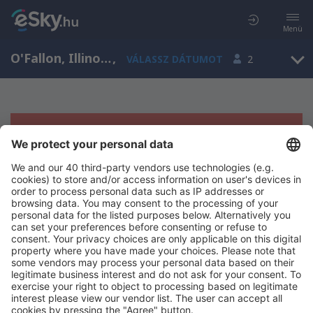
Menü
O'Fallon, Illinois, Amerikai Egyesült Államok
,
VÁLASSZ DÁTUMOT
2
Sajnos semmilyen eredménnyel nem
szolgálhatunk.
Próbáld meg még egyszer más kritériumot kiválasztva