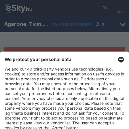
Menü
Agarone, Ticino, Svájc
,
VÁLASSZ DÁTUMOT
2
Sajnos semmilyen eredménnyel nem
szolgálhatunk.
Próbáld meg még egyszer más kritériumot kiválasztva