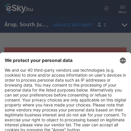
Menü
Årup, South Jutland, Dánia
,
VÁLASSZ DÁTUMOT
2
Sajnos semmilyen eredménnyel nem
szolgálhatunk.
Próbáld meg még egyszer más kritériumot kiválasztva