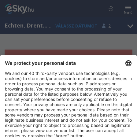
Menü
Echten, Drenthe, Hollandia
,
VÁLASSZ DÁTUMOT
2
Sajnos semmilyen eredménnyel nem
szolgálhatunk.
Próbáld meg még egyszer más kritériumot kiválasztva