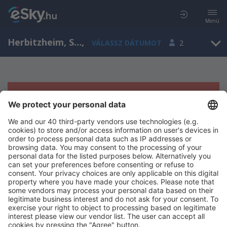
Menü
Herbitzheim, Saarland, Németország
,
VÁLASSZ DÁTUMOT
2
Sajnos semmilyen eredménnyel nem
szolgálhatunk.
Próbáld meg még egyszer más kritériumot kiválasztva