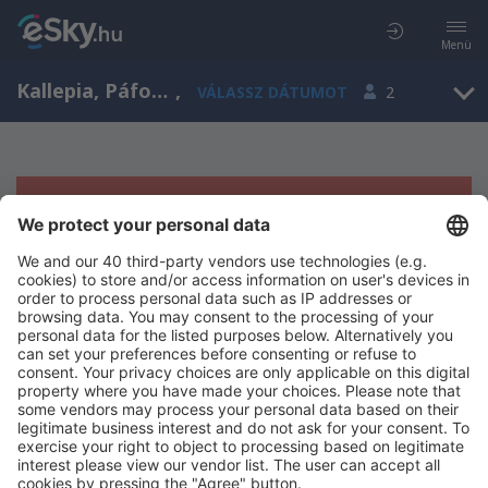
Menü
Kallepia, Páfosz Region, Ciprus
,
VÁLASSZ DÁTUMOT
2
Sajnos semmilyen eredménnyel nem
szolgálhatunk.
Próbáld meg még egyszer más kritériumot kiválasztva