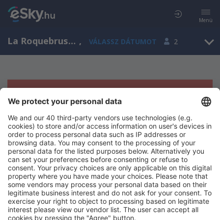
Menü
La Roquebrussanne, Provence-Alpes-Côte d'Azur, Franciaország
,
VÁLASSZ DÁTUMOT
2
Sajnos semmilyen eredménnyel nem
szolgálhatunk.
Próbáld meg még egyszer más kritériumot kiválasztva