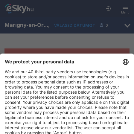
Menü
Marigny-en-Orxois, Pikárdia, Franciaország
,
VÁLASSZ DÁTUMOT
2
Sajnos semmilyen eredménnyel nem
szolgálhatunk.
Próbáld meg még egyszer más kritériumot kiválasztva