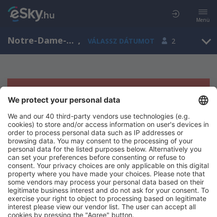
Menü
Notre-Dame-du-Bon-Conseil, Québec, Kanada
,
VÁLASSZ DÁTUMOT
2
Sajnos semmilyen eredménnyel nem
szolgálhatunk.
Próbáld meg még egyszer más kritériumot kiválasztva