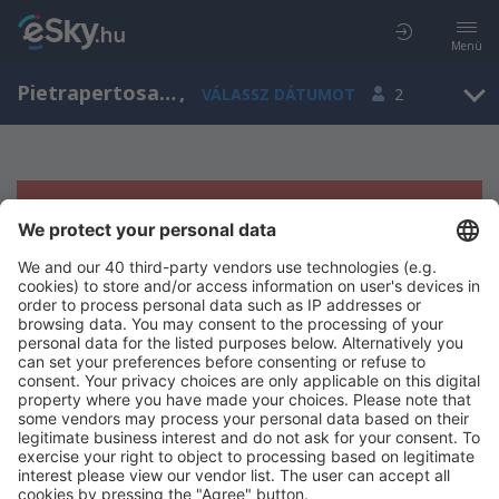
Menü
Pietrapertosa, Basilicata, Olaszország
,
VÁLASSZ DÁTUMOT
2
Sajnos semmilyen eredménnyel nem
szolgálhatunk.
Próbáld meg még egyszer más kritériumot kiválasztva