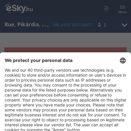
Menü
Rue, Pikárdia, Franciaország
,
VÁLASSZ DÁTUMOT
2
Sajnos semmilyen eredménnyel nem
szolgálhatunk.
Próbáld meg még egyszer más kritériumot kiválasztva