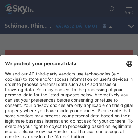
Menü
Schönau, Rhineland-Palatinate, Németország
,
VÁLASSZ DÁTUMOT
2
Sajnos semmilyen eredménnyel nem
szolgálhatunk.
Próbáld meg még egyszer más kritériumot kiválasztva