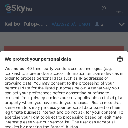
Menü
Kalibo, Fülöp-szigetek
,
VÁLASSZ DÁTUMOT
2
Sajnos semmilyen eredménnyel nem
szolgálhatunk.
Próbáld meg még egyszer más kritériumot kiválasztva