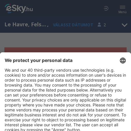
Menü
Le Havre, Felső-Normandia, Franciaország
,
VÁLASSZ DÁTUMOT
2
Sajnos semmilyen eredménnyel nem
szolgálhatunk.
Próbáld meg még egyszer más kritériumot kiválasztva