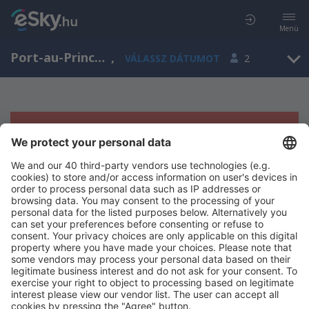
Menü
Port-au-Prince, West Department, Haiti
,
VÁLASSZ DÁTUMOT
2
Sajnos semmilyen eredménnyel nem
szolgálhatunk.
Próbáld meg még egyszer más kritériumot kiválasztva