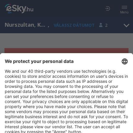
Menü
Nurszultan, Kazahsztán
,
VÁLASSZ DÁTUMOT
2
Sajnos semmilyen eredménnyel nem
szolgálhatunk.
Próbáld meg még egyszer más kritériumot kiválasztva