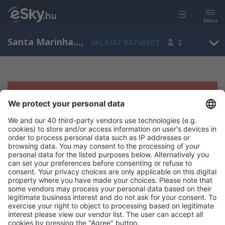
Menü
Santa Marinha do Zêzere, Porto, Portugália
,
VÁLASSZ DÁTUMOT
2
Sajnos semmilyen eredménnyel nem
szolgálhatunk.
Próbáld meg még egyszer más kritériumot kiválasztva