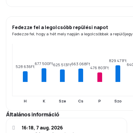
Fedezze fel a legolcsóbb repülési napot
Fedezze fel, hogy a hét mely napján a legolcsóbbak a repülőjegy
829 471Ft
677 500Ft
663 068Ft
64
625 513Ft
528 636Ft
476 803Ft
H
K
Sze
Cs
P
Szo
Általános információ
16:18, 7 aug. 2026