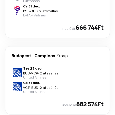
Lufthansa
Cs 31 dec.
BSB
-
BUD
·
2 átszállás
LATAM Airlines
666 744Ft
induló ár
Budapest
-
Campinas
9 nap
Sze 23 dec.
BUD
-
VCP
·
2 átszállás
United Airlines
Cs 31 dec.
VCP
-
BUD
·
2 átszállás
United Airlines
882 574Ft
induló ár