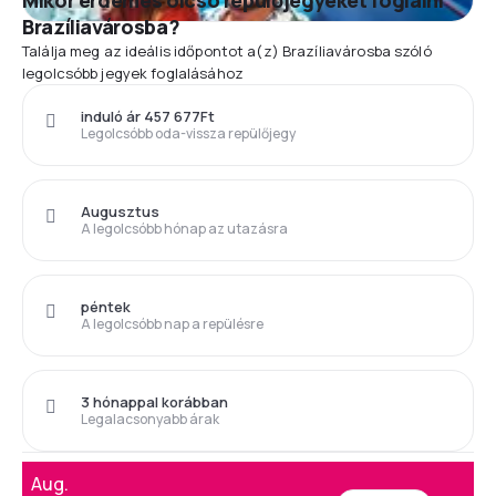
Mikor érdemes olcsó repülőjegyeket foglalni
Brazíliavárosba?
Találja meg az ideális időpontot a(z) Brazíliavárosba szóló
legolcsóbb jegyek foglalásához
induló ár 457 677Ft
Legolcsóbb oda-vissza repülőjegy
Augusztus
A legolcsóbb hónap az utazásra
péntek
A legolcsóbb nap a repülésre
3 hónappal korábban
Legalacsonyabb árak
Aug.