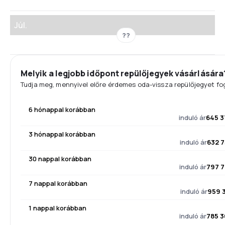
Júl.
??
Melyik a legjobb időpont repülőjegyek vásárlására
Tudja meg, mennyivel előre érdemes oda-vissza repülőjegyet fog
6 hónappal korábban
induló ár
645 3
3 hónappal korábban
induló ár
632 7
30 nappal korábban
induló ár
797 7
7 nappal korábban
induló ár
959 3
1 nappal korábban
induló ár
785 3