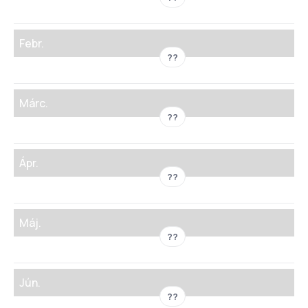
Febr.
??
Márc.
??
Ápr.
??
Máj.
??
Jún.
??