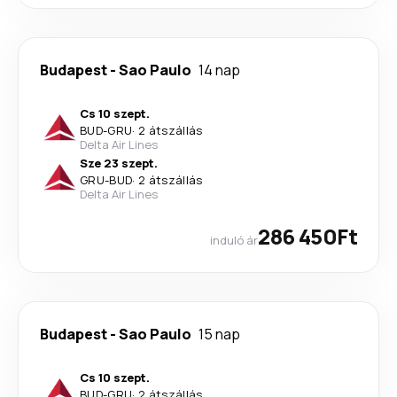
Budapest
-
Sao Paulo
14 nap
Cs 10 szept.
BUD
-
GRU
·
2 átszállás
Delta Air Lines
Sze 23 szept.
GRU
-
BUD
·
2 átszállás
Delta Air Lines
286 450Ft
induló ár
Budapest
-
Sao Paulo
15 nap
Cs 10 szept.
BUD
-
GRU
·
2 átszállás