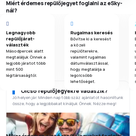
Miért érdemes repülőjegyet foglalni az eSky-
nál?
Legnagyobb
Rugalmas keresés
repülőjárat-
Bővítse ki a keresést
választék
a közeli
Másodpercek alatt
repülőterekre,
megtaláljuk Önnek a
valamint rugalmas
legjobb járatot több
dátumválasztással,
mint 500
hogy megtalálja a
légitársaságtól.
legolcsóbb
lehetőséget.
Olcsó repülőjegyekre vadászik?
Jó helyen jár. Minden nap több száz ajánlatot hasonlítunk
össze, hogy a legjobbakat kínáljuk Önnek. Nézze meg!