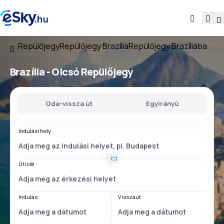
Repülőjegy
Repülőjegy Brazília
Repülőjegy Brazíliába
Brazília - Olcsó Repülőjegy
Oda-vissza út
Egyirányú
Indulási hely
Úti cél
Indulás
Visszaút