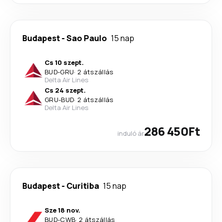
Budapest
-
Sao Paulo
15 nap
Cs 10 szept.
BUD
-
GRU
·
2 átszállás
Delta Air Lines
Cs 24 szept.
GRU
-
BUD
·
2 átszállás
Delta Air Lines
286 450Ft
induló ár
Budapest
-
Curitiba
15 nap
Sze 18 nov.
BUD
-
CWB
·
2 átszállás