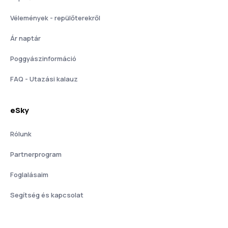
Vélemények - repülőterekről
Ár naptár
Poggyászinformáció
FAQ - Utazási kalauz
eSky
Rólunk
Partnerprogram
Foglalásaim
Segítség és kapcsolat