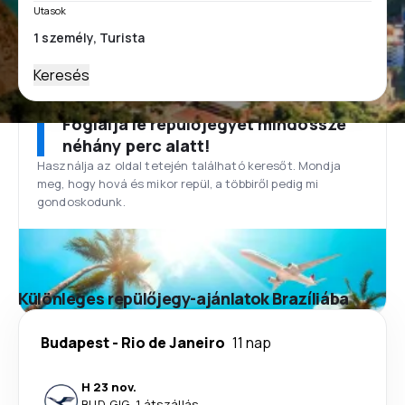
Utasok
Keresés
Foglalja le repülőjegyét mindössze
néhány perc alatt!
Használja az oldal tetején található keresőt. Mondja
meg, hogy hová és mikor repül, a többiről pedig mi
gondoskodunk.
Különleges repülőjegy-ajánlatok Brazíliába
Budapest
-
Rio de Janeiro
11 nap
H 23 nov.
BUD
-
GIG
·
1 átszállás