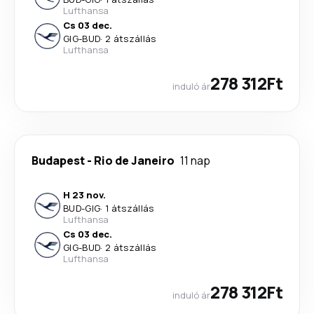
Lufthansa
Cs 03 dec.
GIG
-
BUD
·
2 átszállás
Lufthansa
278 312Ft
induló ár
Budapest
-
Rio de Janeiro
11 nap
H 23 nov.
BUD
-
GIG
·
1 átszállás
Lufthansa
Cs 03 dec.
GIG
-
BUD
·
2 átszállás
Lufthansa
278 312Ft
induló ár