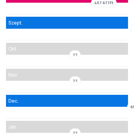
457 677Ft
Szept.
Okt.
??
Nov.
??
Dec.
6
Jan.
??