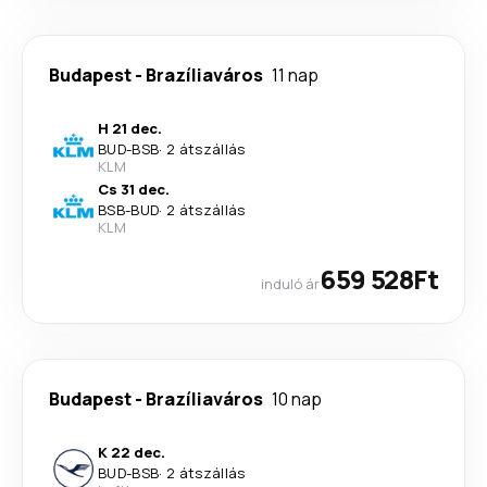
Budapest
-
Brazíliaváros
11 nap
H 21 dec.
BUD
-
BSB
·
2 átszállás
KLM
Cs 31 dec.
BSB
-
BUD
·
2 átszállás
KLM
659 528Ft
induló ár
Budapest
-
Brazíliaváros
10 nap
K 22 dec.
BUD
-
BSB
·
2 átszállás