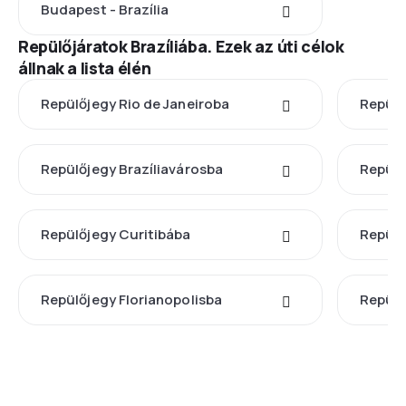
Budapest - Brazília
Repülőjáratok Brazíliába. Ezek az úti célok
állnak a lista élén
Repülőjegy Rio de Janeiroba
Repülő
Repülőjegy Brazíliavárosba
Repülő
Repülőjegy Curitibába
Repül
Repülőjegy Florianopolisba
Repülő