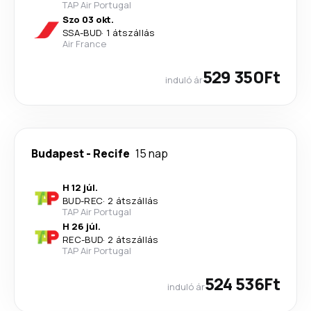
TAP Air Portugal
Szo 03 okt.
SSA
-
BUD
·
1 átszállás
Air France
529 350Ft
induló ár
Budapest
-
Recife
15 nap
H 12 júl.
BUD
-
REC
·
2 átszállás
TAP Air Portugal
H 26 júl.
REC
-
BUD
·
2 átszállás
TAP Air Portugal
524 536Ft
induló ár