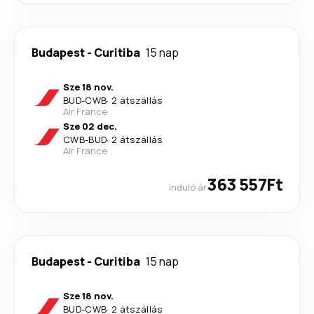
Budapest
-
Curitiba
15 nap
Sze 18 nov.
BUD
-
CWB
·
2 átszállás
Air France
Sze 02 dec.
CWB
-
BUD
·
2 átszállás
Air France
363 557Ft
induló ár
Budapest
-
Curitiba
15 nap
Sze 18 nov.
BUD
-
CWB
·
2 átszállás