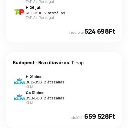
TAP Air Portugal
H 26 júl.
REC
-
BUD
·
2 átszállás
TAP Air Portugal
524 698Ft
induló ár
Budapest
-
Brazíliaváros
11 nap
H 21 dec.
BUD
-
BSB
·
2 átszállás
KLM
Cs 31 dec.
BSB
-
BUD
·
2 átszállás
KLM
659 528Ft
induló ár