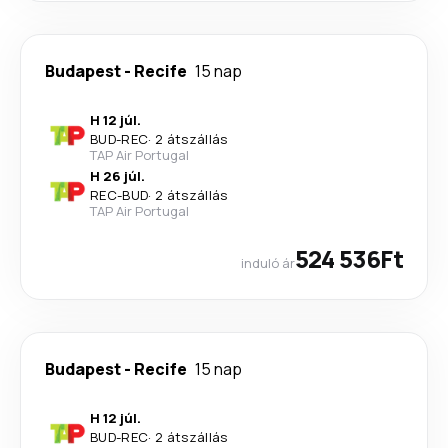
Budapest
-
Recife
15 nap
H 12 júl.
BUD
-
REC
·
2 átszállás
TAP Air Portugal
H 26 júl.
REC
-
BUD
·
2 átszállás
TAP Air Portugal
524 536Ft
induló ár
Budapest
-
Recife
15 nap
H 12 júl.
BUD
-
REC
·
2 átszállás