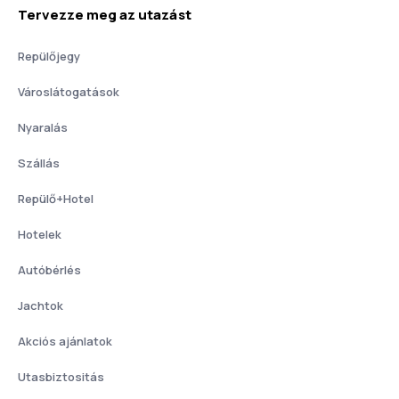
Tervezze meg az utazást
Repülőjegy
Városlátogatások
Nyaralás
Szállás
Repülő+Hotel
Hotelek
Autóbérlés
Jachtok
Akciós ajánlatok
Utasbiztositás