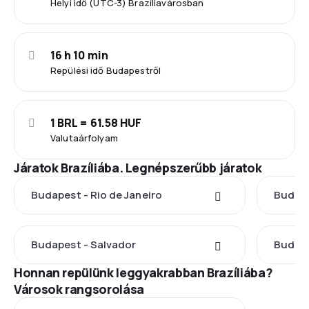
Helyi idő (UTC-3) Brazíliavárosban
16 h 10 min
Repülési idő Budapestről
1 BRL = 61.58 HUF
Valutaárfolyam
Járatok Brazíliába. Legnépszerűbb járatok
Budapest - Rio de Janeiro
Budape
Budapest - Salvador
Budape
Honnan repülünk leggyakrabban Brazíliába?
Városok rangsorolása