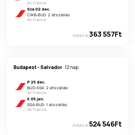
Air France
Sze 02 dec.
CWB
-
BUD
·
2 átszállás
Air France
363 557Ft
induló ár
Budapest
-
Salvador
12 nap
P 25 dec.
BUD
-
SSA
·
2 átszállás
Air France
K 05 jan.
SSA
-
BUD
·
1 átszállás
Air France
524 546Ft
induló ár