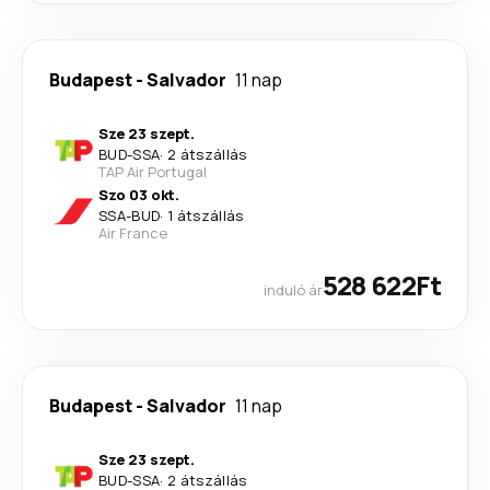
Budapest
-
Salvador
11 nap
Sze 23 szept.
BUD
-
SSA
·
2 átszállás
TAP Air Portugal
Szo 03 okt.
SSA
-
BUD
·
1 átszállás
Air France
528 622Ft
induló ár
Budapest
-
Salvador
11 nap
Sze 23 szept.
BUD
-
SSA
·
2 átszállás