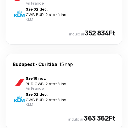
Air France
Sze 02 dec.
CWB
-
BUD
·
2 átszállás
KLM
352 834Ft
induló ár
Budapest
-
Curitiba
15 nap
Sze 18 nov.
BUD
-
CWB
·
2 átszállás
Air France
Sze 02 dec.
CWB
-
BUD
·
2 átszállás
KLM
363 362Ft
induló ár