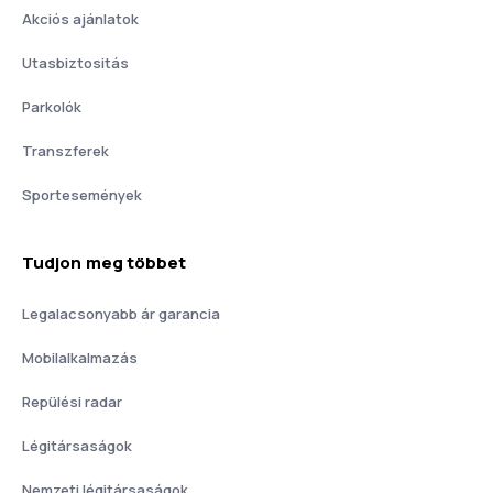
Akciós ajánlatok
Utasbiztositás
Parkolók
Transzferek
Sportesemények
Tudjon meg többet
Legalacsonyabb ár garancia
Mobilalkalmazás
Repülési radar
Légitársaságok
Nemzeti légitársaságok