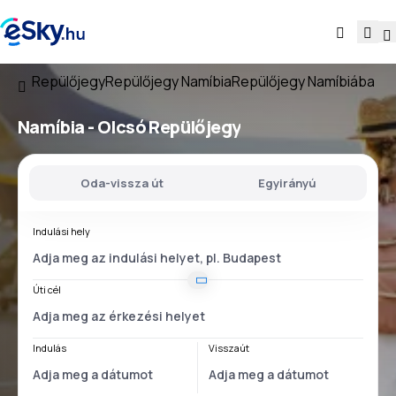
Repülőjegy
Repülőjegy Namíbia
Repülőjegy Namíbiába
Namíbia - Olcsó Repülőjegy
Oda-vissza út
Egyirányú
Indulási hely
Úti cél
Indulás
Visszaút