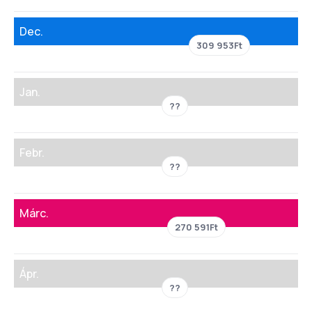
Dec.
309 953Ft
Jan.
??
Febr.
??
Márc.
270 591Ft
Ápr.
??