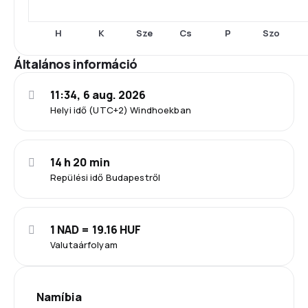
H
K
Sze
Cs
P
Szo
Általános információ
11:34, 6 aug. 2026
Helyi idő (UTC+2) Windhoekban
14 h 20 min
Repülési idő Budapestről
1 NAD = 19.16 HUF
Valutaárfolyam
Namíbia