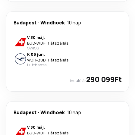
Budapest
-
Windhoek
10 nap
V 30 máj.
BUD
-
WDH
·
1 átszállás
SWISS
K 08 jún.
WDH
-
BUD
·
1 átszállás
Lufthansa
290 099Ft
induló ár
Budapest
-
Windhoek
10 nap
V 30 máj.
BUD
-
WDH
·
1 átszállás