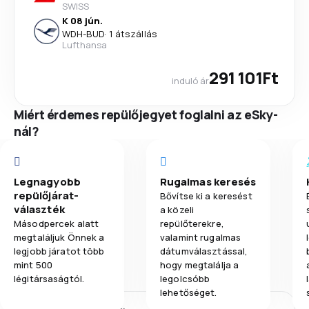
SWISS
K 08 jún.
WDH
-
BUD
·
1 átszállás
Lufthansa
291 101Ft
induló ár
Miért érdemes repülőjegyet foglalni az eSky-
nál?
Legnagyobb
Rugalmas keresés
repülőjárat-
Bővítse ki a keresést
választék
a közeli
Másodpercek alatt
repülőterekre,
megtaláljuk Önnek a
valamint rugalmas
legjobb járatot több
dátumválasztással,
mint 500
hogy megtalálja a
légitársaságtól.
legolcsóbb
lehetőséget.