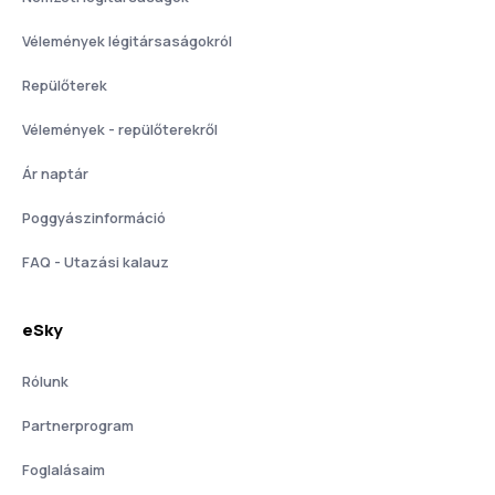
Vélemények légitársaságokról
Repülőterek
Vélemények - repülőterekről
Ár naptár
Poggyászinformáció
FAQ - Utazási kalauz
eSky
Rólunk
Partnerprogram
Foglalásaim