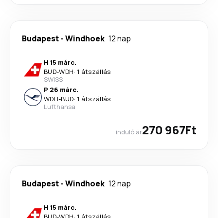
Budapest
-
Windhoek
12 nap
H 15 márc.
BUD
-
WDH
·
1 átszállás
SWISS
P 26 márc.
WDH
-
BUD
·
1 átszállás
Lufthansa
270 967Ft
induló ár
Budapest
-
Windhoek
12 nap
H 15 márc.
BUD
-
WDH
·
1 átszállás