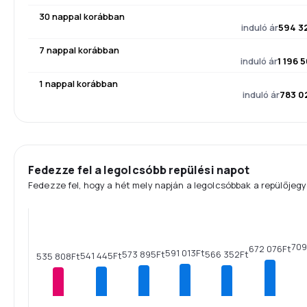
30 nappal korábban
induló ár
594 3
7 nappal korábban
induló ár
1 196 5
1 nappal korábban
induló ár
783 0
Fedezze fel a legolcsóbb repülési napot
Fedezze fel, hogy a hét mely napján a legolcsóbbak a repülőjegy
709
672 076Ft
591 013Ft
573 895Ft
566 352Ft
541 445Ft
535 808Ft