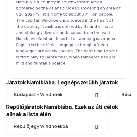
Namibia is a country in southwestern Africa,
bordered by the Atlantic Ocean. Covering an area of
824,292 km², it is home to about 3 million people.
The capital, Windhoek, is situated in the heart of
the country. Namibia is defined by its arid climate
and strikingly diverse landscapes, from the vast
Namib and Kalahari deserts to sweeping savannas.
English is the official language, though African
languages are widely spoken. The best time to visit
is from May to September, when temperatures are
mild and rainfall is scarce.
Járatok Namíbiába. Legnépszerűbb járatok
Budapest - Windhoek
Bécs -
Repülőjáratok Namíbiába. Ezek az úti célok
állnak a lista élén
Repülőjegy Windhoekba