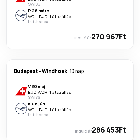
SWISS
P 26 márc.
WDH
-
BUD
·
1 átszállás
Lufthansa
270 967Ft
induló ár
Budapest
-
Windhoek
10 nap
V 30 máj.
BUD
-
WDH
·
1 átszállás
SWISS
K 08 jún.
WDH
-
BUD
·
1 átszállás
Lufthansa
286 453Ft
induló ár