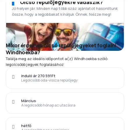
Olcsó repülőjegyekre vadászik?
Jó helyen jár. Minden nap több száz ajánlatot hasonlítunk
össze, hogy a legjobbakat kínáljuk Önnek. Nézze meg!
Mikor érdemes olcsó repülőjegyeket foglalni
Windhoekba?
Találja meg az ideális időpontot a(z) Windhoekba szóló
legolcsóbb jegyek foglalásához
induló ár 270 591Ft
Legolcsóbb oda-vissza repülőjegy
Március
A legolcsóbb hónap az utazásra
hétfő