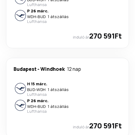
Lufthansa
P 26 márc.
WDH
-
BUD
·
1 átszállás
Lufthansa
270 591Ft
induló ár
Budapest
-
Windhoek
12 nap
H 15 márc.
BUD
-
WDH
·
1 átszállás
Lufthansa
P 26 márc.
WDH
-
BUD
·
1 átszállás
Lufthansa
270 591Ft
induló ár