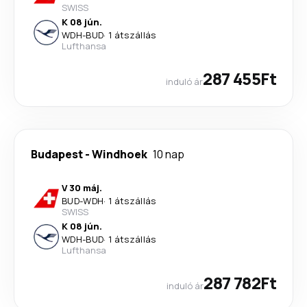
SWISS
K 08 jún.
WDH
-
BUD
·
1 átszállás
Lufthansa
287 455Ft
induló ár
Budapest
-
Windhoek
10 nap
V 30 máj.
BUD
-
WDH
·
1 átszállás
SWISS
K 08 jún.
WDH
-
BUD
·
1 átszállás
Lufthansa
287 782Ft
induló ár