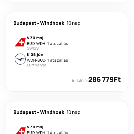
Budapest
-
Windhoek
10 nap
V 30 máj.
BUD
-
WDH
·
1 átszállás
SWISS
K 08 jún.
WDH
-
BUD
·
1 átszállás
Lufthansa
286 779Ft
induló ár
Budapest
-
Windhoek
10 nap
V 30 máj.
BUD
-
WDH
·
1 átszállás