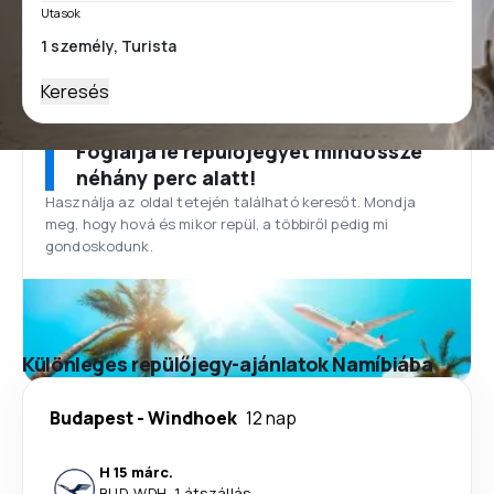
Utasok
Keresés
Foglalja le repülőjegyét mindössze
néhány perc alatt!
Használja az oldal tetején található keresőt. Mondja
meg, hogy hová és mikor repül, a többiről pedig mi
gondoskodunk.
Különleges repülőjegy-ajánlatok Namíbiába
Budapest
-
Windhoek
12 nap
H 15 márc.
BUD
-
WDH
·
1 átszállás