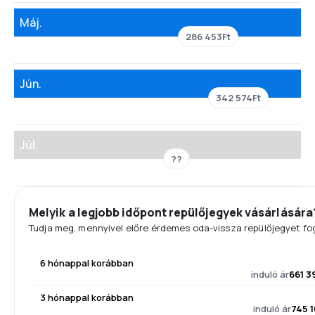
Máj.
286 453Ft
Jún.
342 574Ft
Júl.
??
Melyik a legjobb időpont repülőjegyek vásárlására
Tudja meg, mennyivel előre érdemes oda-vissza repülőjegyet fog
6 hónappal korábban
induló ár
661 3
3 hónappal korábban
induló ár
745 1