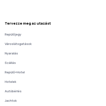
Tervezze meg az utazást
Repülőjegy
Városlátogatások
Nyaralás
Szállás
Repülő+Hotel
Hotelek
Autóbérlés
Jachtok