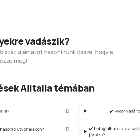
yekre vadászik?
b száz ajánlatot hasonlítunk össze, hogy a
Nézze meg!
ések Alitalia témában
talia?
✔️ Mikor vásáro
✔️ Lefoglalhatom-e a szál
k hasonló útvonalakon?
járatra?