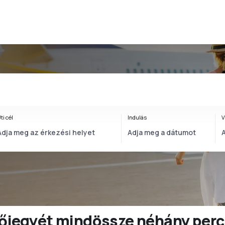
ti cél
Indulás
V
ülőjegyét mindössze néhány perc