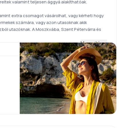
eltek valamint teljesen ággyá alakíthatóak.
valamint extra csomagot vásárolhat, vagy kérheti hogy
gyermekek számára, vagy azon utasoknak akik
iszból utazóknak. A Moszkvába, Szent Pétervárra és
Megnyitás
k között megtalálhatóak a Boeing B777-esek és az
a történelmi belvárosától. A 6. legnagyobb repülőtér
y légitársaságok számára fenntartva. A T2 terminál
tó járatoknak van fenntartva.
-ban a "Legjobb Repülő Konyha" díját adta át nekik.
n. A jegy árában foglaltatik a welcome drink, meleg
telével.