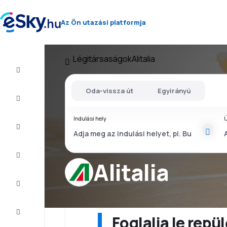
Az Ön utazási platformja
Légitársaságok
Alitalia
Repülő+Hotel
Oda-vissza út
Egyirányú
Repülőjegy
Indulási hely
Ú
Nyaralás
Nyár
2026
Alitalia
Téli
2026/27
Last
minute
Foglalja le rep