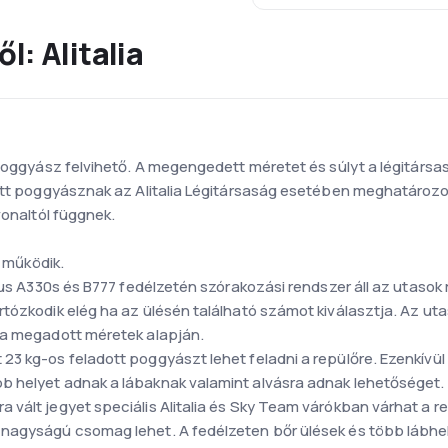
l: Alitalia
ipoggyász felvihető. A megengedett méretet és súlyt a légitárs
ott poggyásznak az Alitalia Légitársaság esetében meghatározot
vonaltól függnek.
y működik.
bus A330s és B777 fedélzetén szórakozási rendszer áll az utasok r
tózkodik elég ha az ülésén található számot kiválasztja. Az uta
 a megadott méretek alapján.
3 kg-os feladott poggyászt lehet feladni a repülőre. Ezenkívül
b helyet adnak a lábaknak valamint alvásra adnak lehetőséget.
 vált jegyet speciális Alitalia és Sky Team várókban várhat a r
nagyságú csomag lehet. A fedélzeten bőr ülések és több lábhel