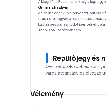
A Magnifica Business osztály a legnagyo
Online check-in
Az online check-in a tervezett indulás el
több helye legyen a repülőn a lábának. 
különleges bánásmódot igényelnek valamin
Tripolisba utazóknak sem.
Flotta
Az Alitalia légitársaság flottája az egyi
Airbus A330.
Róma-Fiumicino (Leonardo da Vinci
Repülőjegy és h
A repülőtéren található az Alitalia légi
Európában kb. 36 millió utast szolgál ki é
Gyorsabb, olcsóbb és könnyeb
A repülőtérnek 4 terminálja van: T1 az Al
városlátogatást, és élvezze u
pedig fapados légitársaságoknak, a T3 a
Ételek
Az Alitalia légitársaság ételei a legjobb
Vélemény
A turista osztályon az utasok meleg étel
törölközök kézmosáshoz, soft drinkek, bo
A business osztály menüjét a tradicionál