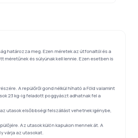
aság határozza meg. Ezen méretek az útfonaltól és a
t méretűnek és súlyúnak kell lennie. Ezen esetben is
észére. A repülőről gond nélkül híható a Föld valamint
sok 23 kg-ig feladott poggyászt adhatnak fel a
 az utasok elsőbbségi felszállást vehetnek igénybe,
epülőjére. Az utasok külön kapukon mennek át. A
y várja az utasokat.