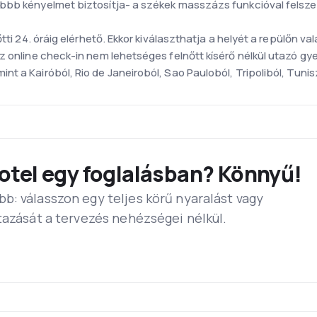
bbb kényelmet biztosítja- a székek masszázs funkcióval felszer
őtti 24. óráig elérhető. Ekkor kiválaszthatja a helyét a repülőn 
Az online check-in nem lehetséges felnőtt kísérő nélkül utazó 
t a Kairóból, Rio de Janeiroból, Sao Pauloból, Tripoliból, Tun
k legfiatalabb a világon a gépek átlagéletkora 7 év. 140 repülőjü
) Repülőtér
otel egy foglalásban? Könnyű!
társaság bázisa. A repülőtér 35 km-re dél-nyugatra található Róm
vente.
b: válasszon egy teljes körű nyaralást vagy
italia valamint a Schengeni övezeti Sky Team, Lux Air es Air Ital
tazását a tervezés nehézségei nélkül.
 nemzetközi járatoknak a T5 pedig az Amerikába és Izraelbe tar
ak között vannak. A "Global Traveler" 2010,2011,2012-ben és 2013
t kapnak, harapnivalót vagy reggelit az út hosszúságától függőe
rok a legjobb olasz borászatokból valamint a meleg italok.
is olasz konyha ihlette az évszakok változásának figyelembe vé