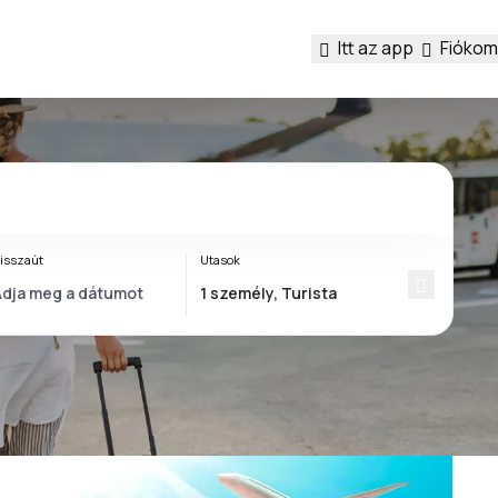
Itt az app
Fiókom
isszaút
Utasok