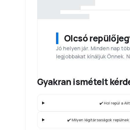
Olcsó repülőjeg
Jó helyen jár. Minden nap töb
legjobbakat kínáljuk Önnek. 
Gyakran ismételt kérd
✔️ Hol repül a Ali
✔️ Milyen légitársaságok repülne