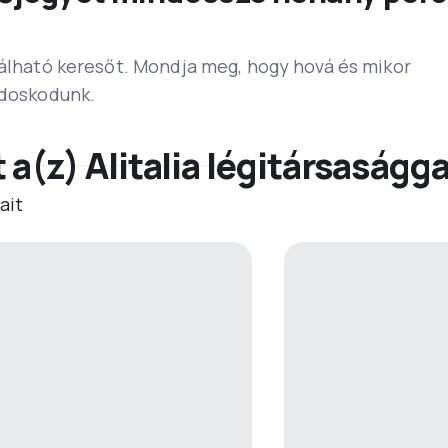
lálható keresőt. Mondja meg, hogy hová és mikor
ndoskodunk.
t a(z) Alitalia légitársaságga
ait