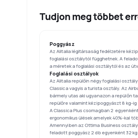
Tudjon meg többet errő
Poggyász
Az Alitalia légitársaság fedélzetére kéz
foglalási osztálytól függhetnek. A felad
a méretek a foglalási osztálytól és az út
Foglalási osztályok
Az Alitalia repülőin négy foglalási osztál
Classica vagyis a turista osztály. Az Air
bármely utas aki ugyanazon a repülőn tar
repülőre valamint kézipoggyászt 8 kg-ig
A Classica Plus csomagban 2 egyenként 2
ergonomikus ülések amelyek 40%-kal töb
Amennyiben az Ottima Business osztályra
feladott poggyász 2 db egyenként 32 kg 