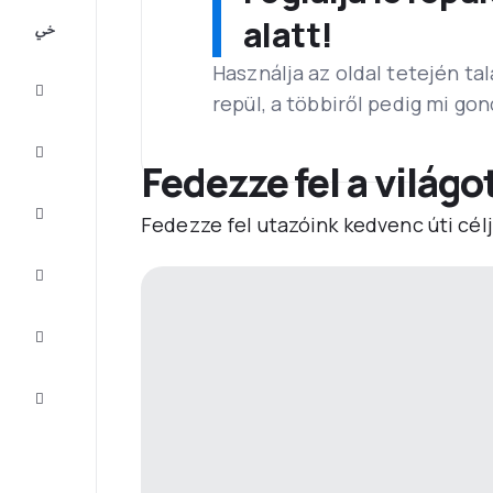
All-
alatt!
inclusive
Használja az oldal tetején ta
Városlátogatások
repül, a többiről pedig mi go
Szállás
Fedezze fel a világo
Ajánlatok
Fedezze fel utazóink kedvenc úti célj
Fejezze
be az
utat
Inspiráció
és tippek
Ügyfélszolgálat