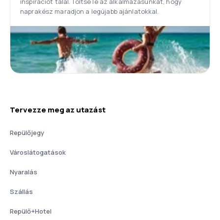
inspirációt talál. Töltse le az alkalmazásunkat, hogy
naprakész maradjon a legújabb ajánlatokkal.
Tervezze meg az utazást
Repülőjegy
Városlátogatások
Nyaralás
Szállás
Repülő+Hotel