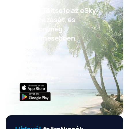
Psszt! Töltse le az eSky
alkalmazását, és
utazzon még
kényelmesebben.
Minden nap új ajánlatok:
repülőjegyek, nyaralások,
városlátogatások
A foglalások kényelmes kezelése
Minden, ami számít, mindig kéznél
van!
Hírlevél
-feliratkozók