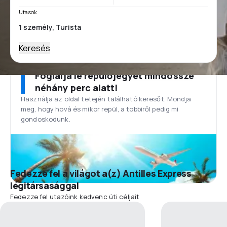
Utasok
Keresés
Foglalja le repülőjegyét mindössze
néhány perc alatt!
Használja az oldal tetején található keresőt. Mondja
meg, hogy hová és mikor repül, a többiről pedig mi
gondoskodunk.
Fedezze fel a világot a(z) Antilles Express
légitársasággal
Fedezze fel utazóink kedvenc úti céljait