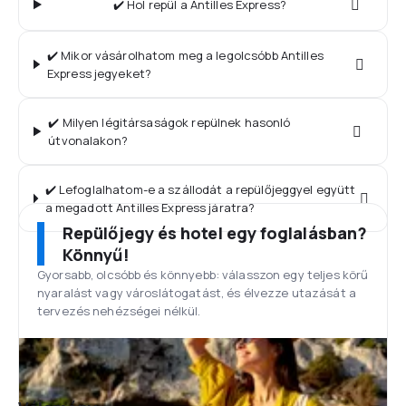
✔️ Hol repül a Antilles Express?
✔️ Mikor vásárolhatom meg a legolcsóbb Antilles
Express jegyeket?
✔️ Milyen légitársaságok repülnek hasonló
útvonalakon?
✔️ Lefoglalhatom-e a szállodát a repülőjeggyel együtt
a megadott Antilles Express járatra?
Repülőjegy és hotel egy foglalásban?
Könnyű!
Gyorsabb, olcsóbb és könnyebb: válasszon egy teljes körű
nyaralást vagy városlátogatást, és élvezze utazását a
tervezés nehézségei nélkül.