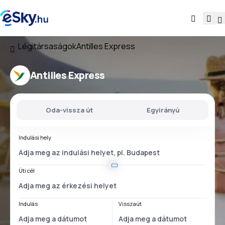
Légitársaságok
Antilles Express
Antilles Express
Oda-vissza út
Egyirányú
Indulási hely
Úti cél
Indulás
Visszaút