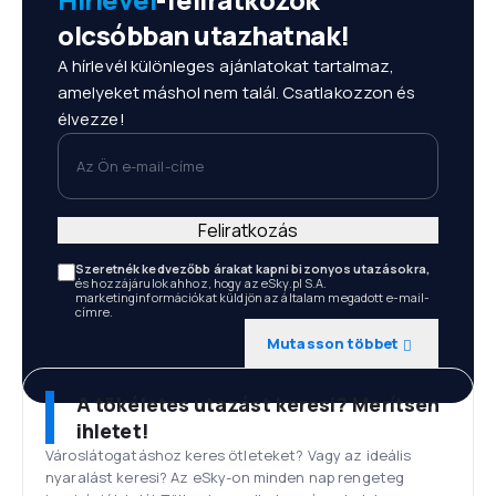
olcsóbban utazhatnak!
A hírlevél különleges ajánlatokat tartalmaz,
amelyeket máshol nem talál. Csatlakozzon és
élvezze!
Az Ön e-mail-címe
Feliratkozás
Szeretnék kedvezőbb árakat kapni bizonyos utazásokra,
és hozzájárulok ahhoz, hogy az eSky.pl S.A.
marketinginformációkat küldjön az általam megadott e-mail-
címre.
Mutasson többet
A tökéletes utazást keresi? Merítsen
ihletet!
Városlátogatáshoz keres ötleteket? Vagy az ideális
nyaralást keresi? Az eSky-on minden nap rengeteg