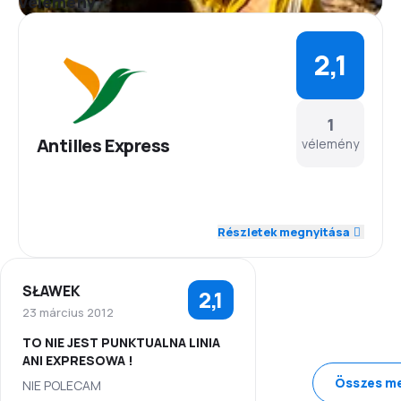
Vélemény
2,1
1
Antilles Express
vélemény
2,0
Személyzet
Részletek megnyitása
1,0
Pontosság
SŁAWEK
2,1
3,0
Repülési hálózat
23 március 2012
TO NIE JEST PUNKTUALNA LINIA
3,0
Jegyárak
ANI EXPRESOWA !
Összes me
NIE POLECAM
3,0
Utazási kényelem