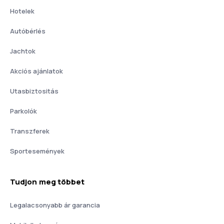
Hotelek
Autóbérlés
Jachtok
Akciós ajánlatok
Utasbiztositás
Parkolók
Transzferek
Sportesemények
Tudjon meg többet
Legalacsonyabb ár garancia