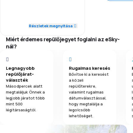
2,0
Személyzet
2,0
Poggyászszállítás
1,0
Pontosság
Részletek megnyitása
1,0
Étkezés
3,0
Repülési hálózat
Miért érdemes repülőjegyet foglalni az eSky-
nál?
3,0
Jegyárak
3,0
Utazási kényelem
Legnagyobb
Rugalmas keresés
repülőjárat-
Bővítse ki a keresést
2,0
választék
Poggyászszállítás
a közeli
Másodpercek alatt
repülőterekre,
megtaláljuk Önnek a
valamint rugalmas
1,0
Étkezés
legjobb járatot több
dátumválasztással,
mint 500
hogy megtalálja a
légitársaságtól.
legolcsóbb
lehetőséget.