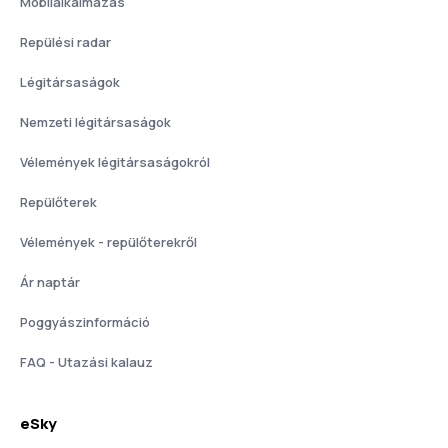
Mobilalkalmazás
Repülési radar
Légitársaságok
Nemzeti légitársaságok
Vélemények légitársaságokról
Repülőterek
Vélemények - repülőterekről
Ár naptár
Poggyászinformáció
FAQ - Utazási kalauz
eSky