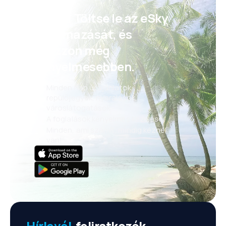
Psszt! Töltse le az eSky
alkalmazását, és
utazzon még
kényelmesebben.
Minden nap új ajánlatok:
repülőjegyek, nyaralások,
városlátogatások
A foglalások kényelmes kezelése
Minden, ami számít, mindig kéznél
van!
Hírlevél
-feliratkozók