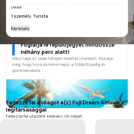
Utasok
Keresés
Foglalja le repülőjegyét mindössze
néhány perc alatt!
Használja az oldal tetején található keresőt. Mondja
meg, hogy hová és mikor repül, a többiről pedig mi
gondoskodunk.
Fedezze fel a világot a(z) Fuji Dream Airlines
légitársasággal
Fedezze fel utazóink kedvenc úti céljait