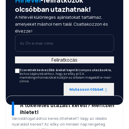
olcsóbban utazhatnak!
A hírlevél különleges ajánlatokat tartalmaz,
amelyeket máshol nem talál. Csatlakozzon és
élvezze!
Az Ön e-mail-címe
Feliratkozás
Szeretnék kedvezőbb árakat kapni bizonyos utazásokra,
és hozzájárulok ahhoz, hogy az eSky.pl S.A.
marketinginformációkat küldjön az általam megadott e-mail-
címre.
Mutasson többet
A tökéletes utazást keresi? Merítsen
ihletet!
Városlátogatáshoz keres ötleteket? Vagy az ideális
nyaralást keresi? Az eSky-on minden nap rengeteg