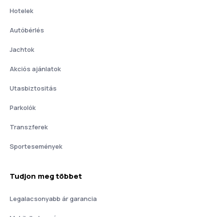
Hotelek
Autóbérlés
Jachtok
Akciós ajánlatok
Utasbiztositás
Parkolók
Transzferek
Sportesemények
Tudjon meg többet
Legalacsonyabb ár garancia