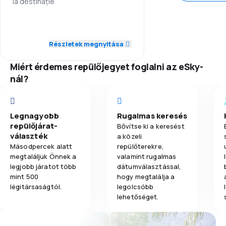
la destinație
5,0
Poggyászszállítás
5,0
Személyzet
Részletek megnyitása
5,0
Étkezés
5,0
Pontosság
Miért érdemes repülőjegyet foglalni az eSky-
5,0
Repülési hálózat
nál?
4,0
Jegyárak
Legnagyobb
Rugalmas keresés
5,0
Utazási kényelem
repülőjárat-
Bővítse ki a keresést
választék
a közeli
5,0
Poggyászszállítás
Másodpercek alatt
repülőterekre,
megtaláljuk Önnek a
valamint rugalmas
legjobb járatot több
dátumválasztással,
5,0
Étkezés
mint 500
hogy megtalálja a
légitársaságtól.
legolcsóbb
lehetőséget.