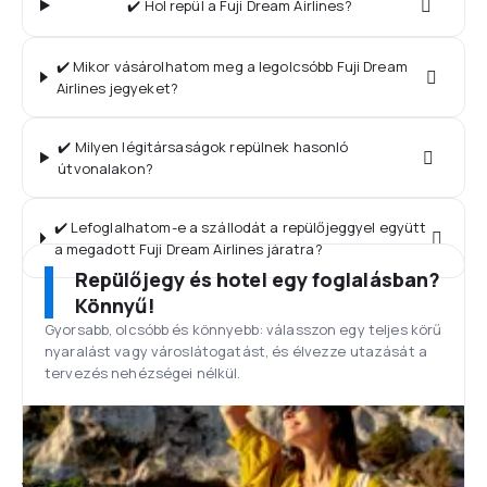
✔️ Hol repül a Fuji Dream Airlines?
✔️ Mikor vásárolhatom meg a legolcsóbb Fuji Dream
Airlines jegyeket?
✔️ Milyen légitársaságok repülnek hasonló
útvonalakon?
✔️ Lefoglalhatom-e a szállodát a repülőjeggyel együtt
a megadott Fuji Dream Airlines járatra?
Repülőjegy és hotel egy foglalásban?
Könnyű!
Gyorsabb, olcsóbb és könnyebb: válasszon egy teljes körű
nyaralást vagy városlátogatást, és élvezze utazását a
tervezés nehézségei nélkül.