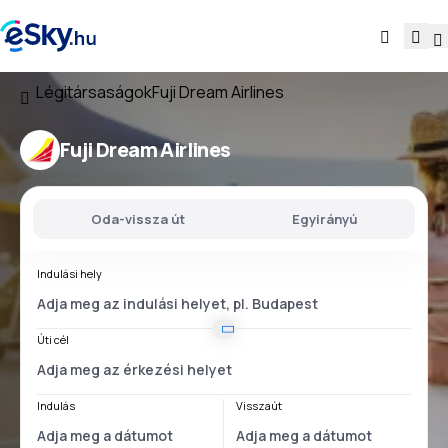
Légitársaságok
Fuji Dream Airlines
Fuji Dream Airlines
Oda-vissza út
Egyirányú
Indulási hely
Úti cél
Indulás
Visszaút