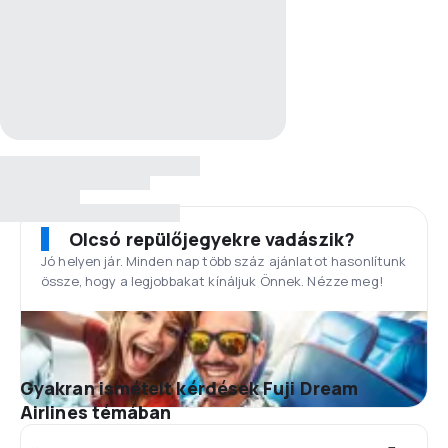
Olcsó repülőjegyekre vadászik?
Jó helyen jár. Minden nap több száz ajánlatot hasonlítunk
össze, hogy a legjobbakat kínáljuk Önnek. Nézze meg!
Gyakran ismételt kérdések Fuji Dream
Airlines témában