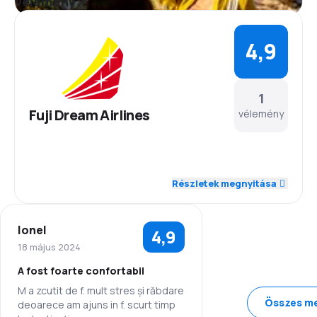
Vélemény
4,9
1
Fuji Dream Airlines
vélemény
5,0
Személyzet
Részletek megnyitása
5,0
Pontosság
Ionel
4,9
5,0
Repülési hálózat
18 május 2024
A fost foarte confortabil
4,0
Jegyárak
M a zcutit de f. mult stres și răbdare
Összes me
deoarece am ajuns in f. scurt timp
5,0
Utazási kényelem