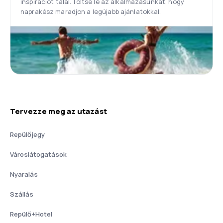
inspirációt talál. Töltse le az alkalmazásunkat, hogy
naprakész maradjon a legújabb ajánlatokkal.
Tervezze meg az utazást
Repülőjegy
Városlátogatások
Nyaralás
Szállás
Repülő+Hotel