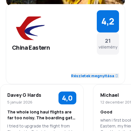
Vélemény
4,2
21
China Eastern
vélemény
4,4
Személyzet
Részletek megnyitása
4,4
Pontosság
Davey G Hards
Michael
4,0
4,4
Repülési hálózat
5 január 2026
12 december 20
The whole long haul flights are
Good
4,1
Jegyárak
far too noisy. The boarding gate
when i first bo
was changed at the last minute
I tried to upgrade the flight from
Eastern, my fri
4,1
Utazási kényelem
and I nearly missed the flight