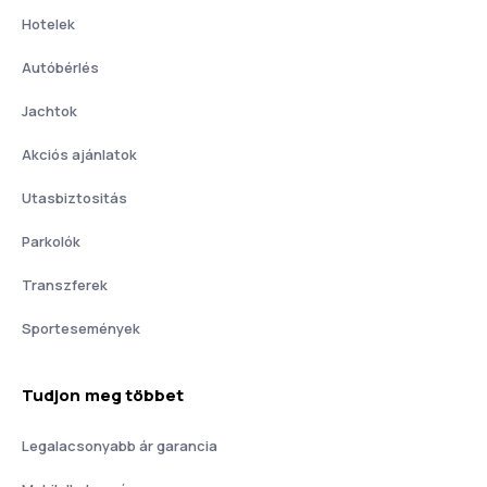
Hotelek
Autóbérlés
Jachtok
Akciós ajánlatok
Utasbiztositás
Parkolók
Transzferek
Sportesemények
Tudjon meg többet
Legalacsonyabb ár garancia