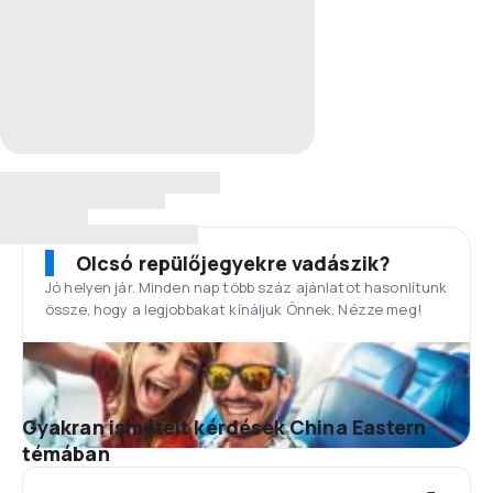
Olcsó repülőjegyekre vadászik?
Jó helyen jár. Minden nap több száz ajánlatot hasonlítunk
össze, hogy a legjobbakat kínáljuk Önnek. Nézze meg!
Gyakran ismételt kérdések China Eastern
témában