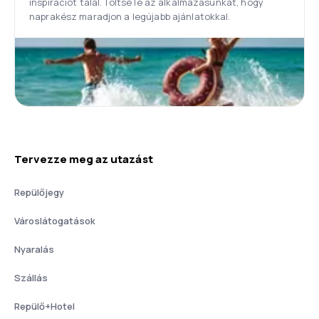
inspirációt talál. Töltse le az alkalmazásunkat, hogy
naprakész maradjon a legújabb ajánlatokkal.
Tervezze meg az utazást
Repülőjegy
Városlátogatások
Nyaralás
Szállás
Repülő+Hotel