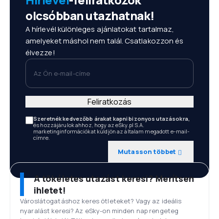
olcsóbban utazhatnak!
A hírlevél különleges ajánlatokat tartalmaz,
amelyeket máshol nem talál. Csatlakozzon és
élvezze!
Az Ön e-mail-címe
Feliratkozás
Szeretnék kedvezőbb árakat kapni bizonyos utazásokra,
és hozzájárulok ahhoz, hogy az eSky.pl S.A.
marketinginformációkat küldjön az általam megadott e-mail-
címre.
Mutasson többet
A tökéletes utazást keresi? Merítsen
ihletet!
Városlátogatáshoz keres ötleteket? Vagy az ideális
nyaralást keresi? Az eSky-on minden nap rengeteg