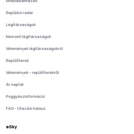
Mobilalkalmazás
Repülési radar
Légitársaságok
Nemzeti légitársaságok
Vélemények légitársaságokról
Repülőterek
Vélemények - repülőterekről
Ár naptár
Poggyászinformáció
FAQ - Utazási kalauz
eSky