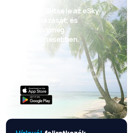
Psszt! Töltse le az eSky
alkalmazását, és
utazzon még
kényelmesebben.
Minden nap új ajánlatok:
repülőjegyek, nyaralások,
városlátogatások
A foglalások kényelmes kezelése
Minden, ami számít, mindig kéznél
van!
Hírlevél
-feliratkozók