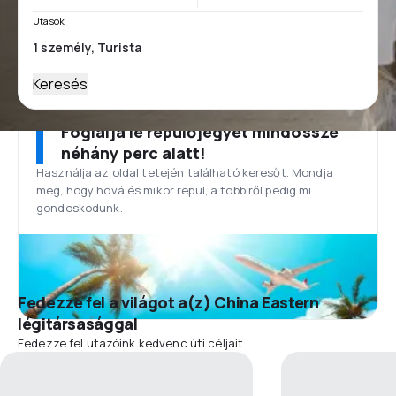
Utasok
Keresés
Foglalja le repülőjegyét mindössze
néhány perc alatt!
Használja az oldal tetején található keresőt. Mondja
meg, hogy hová és mikor repül, a többiről pedig mi
gondoskodunk.
Fedezze fel a világot a(z) China Eastern
légitársasággal
Fedezze fel utazóink kedvenc úti céljait