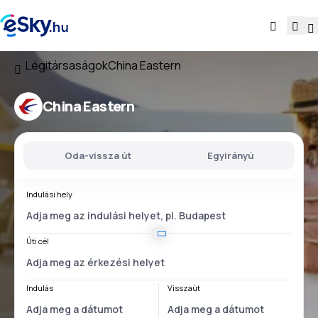
Légitársaságok
China Eastern
China Eastern
Oda-vissza út
Egyirányú
Indulási hely
Úti cél
Indulás
Visszaút