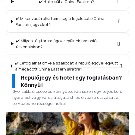
✔️ Hol repül a China Eastern?
✔️ Mikor vásárolhatom meg a legolcsóbb China
Eastern jegyeket?
✔️ Milyen légitársaságok repülnek hasonló
útvonalakon?
✔️ Lefoglalhatom-e a szállodát a repülőjeggyel együtt
a megadott China Eastern járatra?
Repülőjegy és hotel egy foglalásban?
Könnyű!
Gyorsabb, olcsóbb és könnyebb: válasszon egy teljes körű
nyaralást vagy városlátogatást, és élvezze utazását a
tervezés nehézségei nélkül.