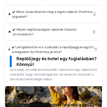
✔️ Mikor vásárolhatom meg a legolcsóbb Air Prishtina
jegyeket?
✔️ Milyen légitársaságok repülnek hasonló
útvonalakon?
✔️ Lefoglalhatom-e a szállodát a repülőjeggyel együtt
a megadott Air Prishtina járatra?
Repülőjegy és hotel egy foglalásban?
Könnyű!
Gyorsabb, olcsóbb és könnyebb: válasszon egy teljes körű
nyaralást vagy városlátogatást, és élvezze utazását a
tervezés nehézségei nélkül.
Miért érdemes repülőjegyet foglalni az eSky-