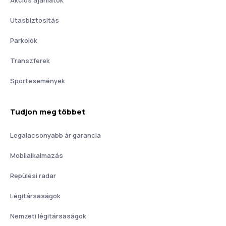
Akciós ajánlatok
Utasbiztositás
Parkolók
Transzferek
Sportesemények
Tudjon meg többet
Legalacsonyabb ár garancia
Mobilalkalmazás
Repülési radar
Légitársaságok
Nemzeti légitársaságok