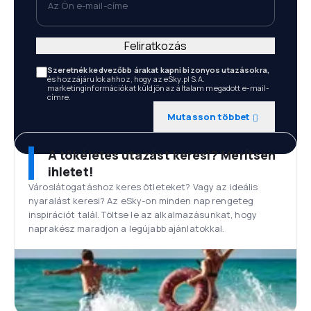
Feliratkozás
Szeretnék kedvezőbb árakat kapni bizonyos utazásokra,
és hozzájárulok ahhoz, hogy az eSky.pl S.A.
marketinginformációkat küldjön az általam megadott e-mail-
címre.
Mutasson többet
A tökéletes utazást keresi? Merítsen
ihletet!
Városlátogatáshoz keres ötleteket? Vagy az ideális
nyaralást keresi? Az eSky-on minden nap rengeteg
inspirációt talál. Töltse le az alkalmazásunkat, hogy
naprakész maradjon a legújabb ajánlatokkal.