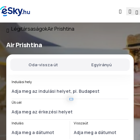
Légitársaságok
Air Prishtina
Air Prishtina
Oda-vissza út
Egyirányú
Indulási hely
Úti cél
Indulás
Visszaút