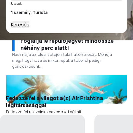
Utasok
Keresés
Foglalja le repülőjegyét mindössze
néhány perc alatt!
Használja az oldal tetején található keresőt. Mondja
meg, hogy hová és mikor repül, a többiről pedig mi
gondoskodunk.
Fedezze fel a világot a(z) Air Prishtina
légitársasággal
Fedezze fel utazóink kedvenc úti céljait