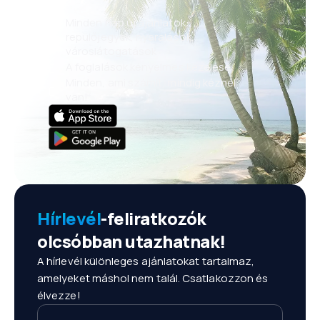
Minden nap új ajánlatok:
repülőjegyek, nyaralások,
városlátogatások
A foglalások kényelmes kezelése
Minden, ami számít, mindig kéznél
van!
Hírlevél
-feliratkozók
olcsóbban utazhatnak!
A hírlevél különleges ajánlatokat tartalmaz,
amelyeket máshol nem talál. Csatlakozzon és
élvezze!
Az Ön e-mail-címe