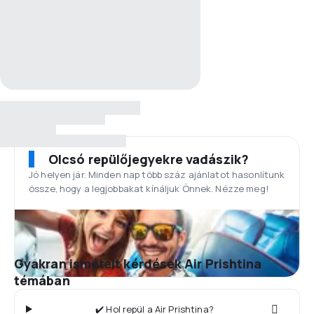
Olcsó repülőjegyekre vadászik?
Jó helyen jár. Minden nap több száz ajánlatot hasonlítunk
össze, hogy a legjobbakat kínáljuk Önnek. Nézze meg!
Gyakran ismételt kérdések Air Prishtina
témában
✔️ Hol repül a Air Prishtina?