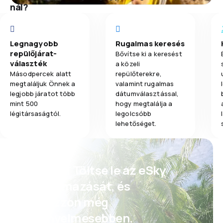
nál?
Legnagyobb
Rugalmas keresés
repülőjárat-
Bővítse ki a keresést
választék
a közeli
Másodpercek alatt
repülőterekre,
megtaláljuk Önnek a
valamint rugalmas
legjobb járatot több
dátumválasztással,
mint 500
hogy megtalálja a
légitársaságtól.
legolcsóbb
lehetőséget.
Psszt! Töltse le az eSky
alkalmazását, és
utazzon még
kényelmesebben.