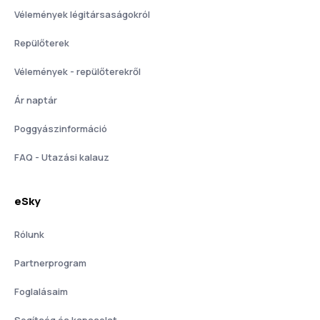
Vélemények légitársaságokról
Repülőterek
Vélemények - repülőterekről
Ár naptár
Poggyászinformáció
FAQ - Utazási kalauz
eSky
Rólunk
Partnerprogram
Foglalásaim