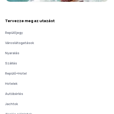
Tervezze meg az utazást
Repülőjegy
Városlátogatások
Nyaralás
Szállás
Repülő+Hotel
Hotelek
Autóbérlés
Jachtok