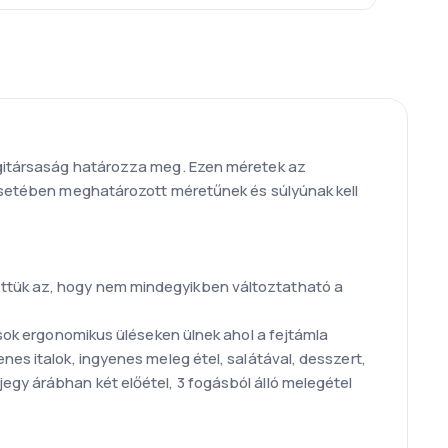
légitársaság határozza meg. Ezen méretek az
g esetében meghatározott méretűnek és súlyúnak kell
öttük az, hogy nem mindegyikben változtatható a
asok ergonomikus üléseken ülnek ahol a fejtámla
nes italok, ingyenes meleg étel, salátával, desszert,
egy árábhan két előétel, 3 fogásból álló melegétel