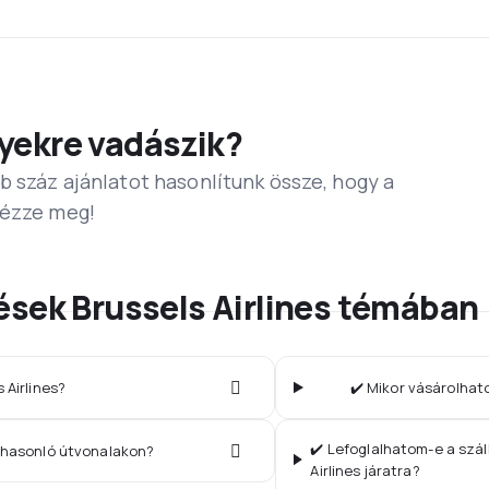
yekre vadászik?
b száz ajánlatot hasonlítunk össze, hogy a
Nézze meg!
ések Brussels Airlines témában
s Airlines?
✔️ Mikor vásárolhat
✔️ Lefoglalhatom-e a szá
k hasonló útvonalakon?
Airlines járatra?