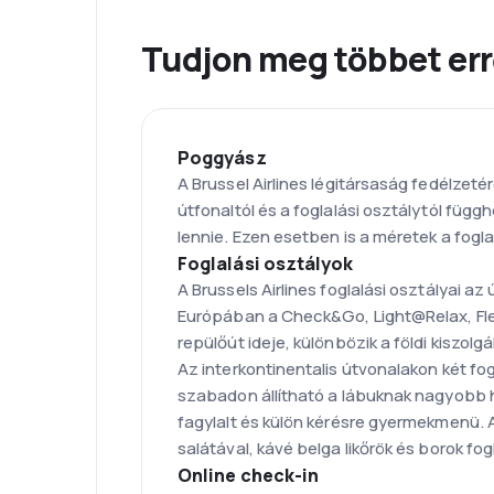
Tudjon meg többet errő
Poggyász
A Brussel Airlines légitársaság fedélze
útfonaltól és a foglalási osztálytól füg
lennie. Ezen esetben is a méretek a fogla
Foglalási osztályok
A Brussels Airlines foglalási osztályai az
Európában a Check&Go, Light@Relax, Fle
repülőút ideje, különbözik a földi kiszol
Az interkontinentalis útvonalakon két fog
szabadon állítható a lábuknak nagyobb he
fagylalt és külön kérésre gyermekmenü. A
salátával, kávé belga likőrök és borok fog
Online check-in