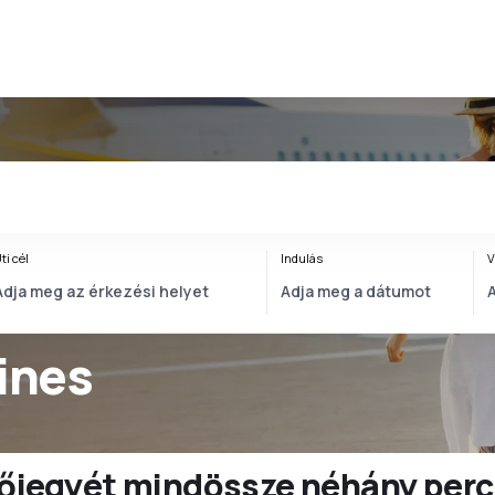
ti cél
Indulás
V
lines
ülőjegyét mindössze néhány perc