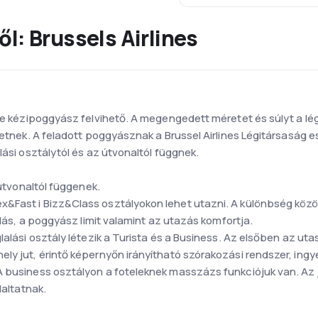
l: Brussels Airlines
tére kézipoggyász felvihető. A megengedett méretet és súlyt a 
ghetnek. A feladott poggyásznak a Brussel Airlines Légitársasá
lási osztálytól és az útvonaltól függnek.
 útvonaltól függenek.
x&Fast i Bizz&Class osztályokon lehet utazni. A különbség köz
gálás, a poggyász limit valamint az utazás komfortja.
lalási osztály létezik a Turista és a Business. Az elsőben az ut
ly jut, érintő képernyőn irányítható szórakozási rendszer, ingye
 business osztályon a foteleknek masszázs funkciójuk van. Az j
laltatnak.