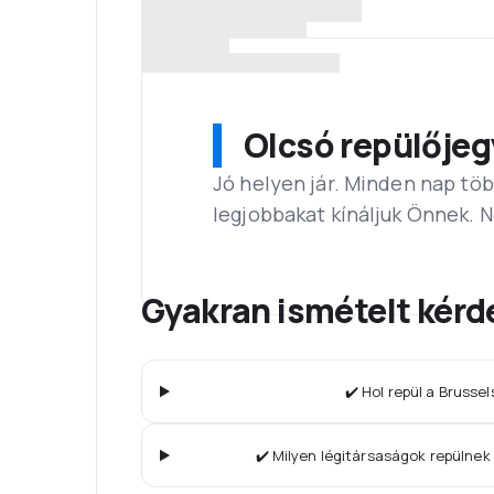
Olcsó repülőjeg
Jó helyen jár. Minden nap töb
legjobbakat kínáljuk Önnek. 
Gyakran ismételt kérd
✔️ Hol repül a Brussel
✔️ Milyen légitársaságok repülne