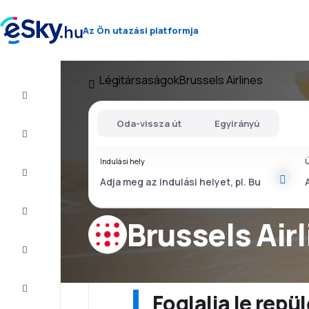
Az Ön utazási platformja
Légitársaságok
Brussels Airlines
Repülő+Hotel
Oda-vissza út
Egyirányú
Repülőjegy
Indulási hely
Ú
Nyaralás
Nyár
2026
Brussels Air
Téli
2026/27
Last
minute
Foglalja le rep