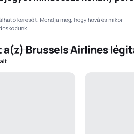
lálható keresőt. Mondja meg, hogy hová és mikor
ndoskodunk.
t a(z) Brussels Airlines lég
ait