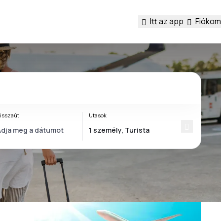
Itt az app
Fiókom
isszaút
Utasok