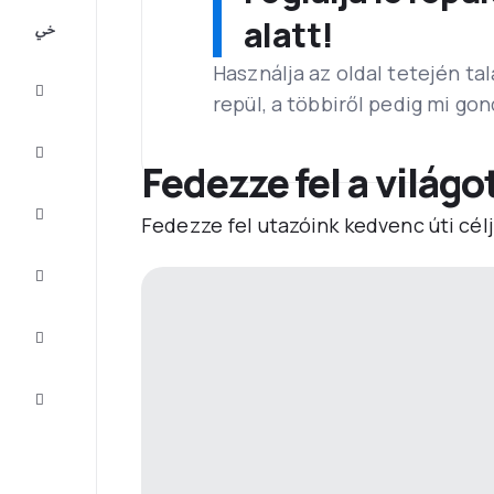
All-
alatt!
inclusive
Használja az oldal tetején ta
Városlátogatások
repül, a többiről pedig mi go
Szállás
Fedezze fel a világo
Ajánlatok
Fedezze fel utazóink kedvenc úti célj
Fejezze
be az
utat
Inspiráció
és tippek
Ügyfélszolgálat