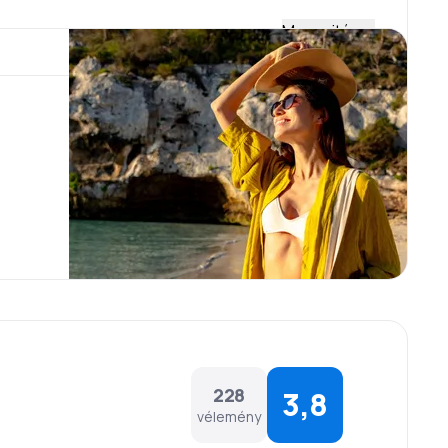
Megnyitás
00.
Brüsszeltől. A repülőtér területén néhány étterem,
ajtokat, fagylaltokat és alkoholmentes italokat vagy
yiben vallási ill. más okok vannak. Kérjük emlékezzen
tnak.
228
3,8
vélemény