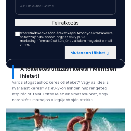
Az Ön e-mail-címe
Feliratkozás
Szeretnék kedvezőbb árakat kapni bizonyos utazásokra,
és hozzájárulok ahhoz, hogy az eSky.pl S.A.
marketinginformációkat küldjön az általam megadott e-mail-
címre.
Mutasson többet
A tökéletes utazást keresi? Merítsen
ihletet!
Városlátogatáshoz keres ötleteket? Vagy az ideális
nyaralást keresi? Az eSky-on minden nap rengeteg
inspirációt talál. Töltse le az alkalmazásunkat, hogy
naprakész maradjon a legújabb ajánlatokkal.