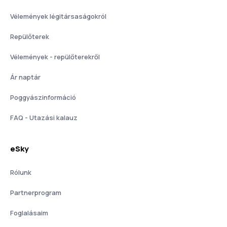
Vélemények légitársaságokról
Repülőterek
Vélemények - repülőterekről
Ár naptár
Poggyászinformáció
FAQ - Utazási kalauz
eSky
Rólunk
Partnerprogram
Foglalásaim