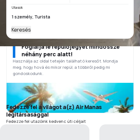
Utasok
Keresés
Foglalja le repülőjegyét mindössze
néhány perc alatt!
Használja az oldal tetején található keresőt. Mondja
meg, hogy hová és mikor repül, a többiről pedig mi
gondoskodunk.
Fedezze fel a világot a(z) Air Manas
légitársasággal
Fedezze fel utazóink kedvenc úti céljait