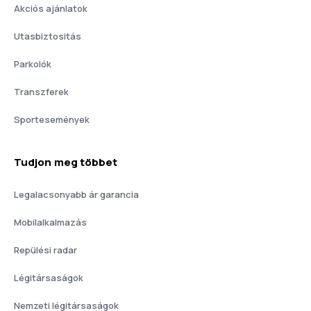
Akciós ajánlatok
Utasbiztositás
Parkolók
Transzferek
Sportesemények
Tudjon meg többet
Legalacsonyabb ár garancia
Mobilalkalmazás
Repülési radar
Légitársaságok
Nemzeti légitársaságok