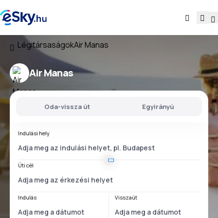
Légitársaságok
Air Manas
Air Manas
Oda-vissza út
Egyirányú
Indulási hely
Úti cél
Indulás
Visszaút