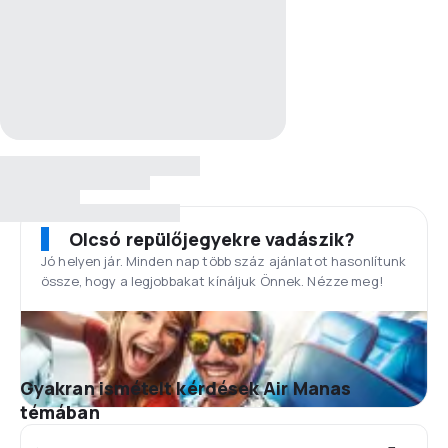
Olcsó repülőjegyekre vadászik?
Jó helyen jár. Minden nap több száz ajánlatot hasonlítunk
össze, hogy a legjobbakat kínáljuk Önnek. Nézze meg!
Gyakran ismételt kérdések Air Manas
témában