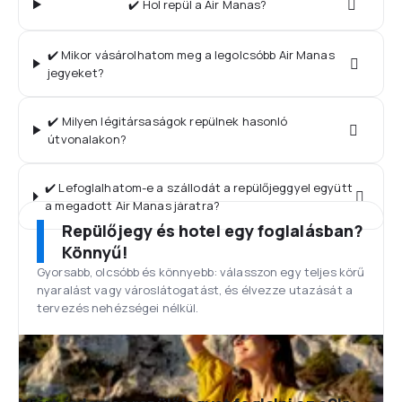
✔️ Hol repül a Air Manas?
✔️ Mikor vásárolhatom meg a legolcsóbb Air Manas
jegyeket?
✔️ Milyen légitársaságok repülnek hasonló
útvonalakon?
✔️ Lefoglalhatom-e a szállodát a repülőjeggyel együtt
a megadott Air Manas járatra?
Repülőjegy és hotel egy foglalásban?
Könnyű!
Gyorsabb, olcsóbb és könnyebb: válasszon egy teljes körű
nyaralást vagy városlátogatást, és élvezze utazását a
tervezés nehézségei nélkül.