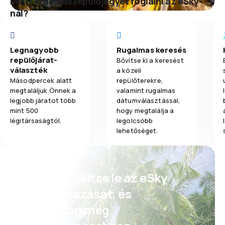
Miért érdemes repülőjegyet foglalni az eSky-
nál?
Legnagyobb
Rugalmas keresés
repülőjárat-
Bővítse ki a keresést
választék
a közeli
Másodpercek alatt
repülőterekre,
megtaláljuk Önnek a
valamint rugalmas
legjobb járatot több
dátumválasztással,
mint 500
hogy megtalálja a
légitársaságtól.
legolcsóbb
lehetőséget.
Psszt! Töltse le az eSky
alkalmazását, és
utazzon még