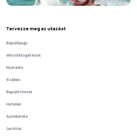
Tervezze meg az utazást
Repülőjegy
Városlátogatások
Nyaralás
Szállás
Repülő+Hotel
Hotelek
Autóbérlés
Jachtok