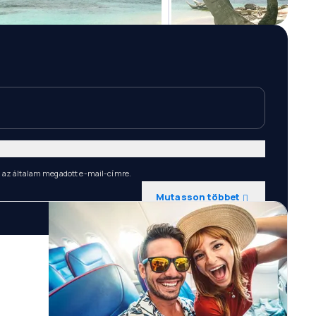
n az általam megadott e-mail-címre.
Mutasson többet