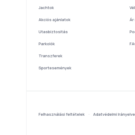
Jachtok
Vé
Akciós ajánlatok
Ár
Utasbiztositás
Po
Parkolók
FA
Transzferek
Sportesemények
Felhasználási feltételek
Adatvédelmi Irányelv