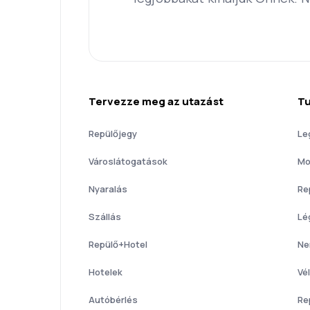
Tervezze meg az utazást
Tu
Repülőjegy
Le
Városlátogatások
Mo
Nyaralás
Re
Szállás
Lé
Repülő+Hotel
Ne
Hotelek
Vé
Autóbérlés
Re