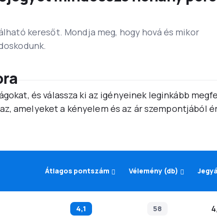
lálható keresőt. Mondja meg, hogy hová és mikor
ndoskodunk.
ora
ágokat, és válassza ki az igényeinek leginkább megf
az, amelyeket a kényelem és az ár szempontjából é
Átlagos pontszám
Vélemény (db)
Jegy
4,1
58
4