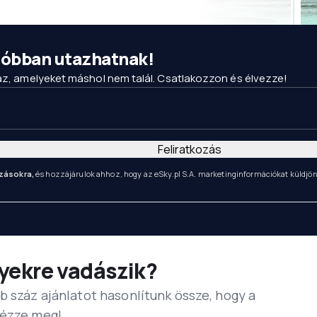
csóbban utazhatnak!
maz, amelyeket máshol nem talál. Csatlakozzon és élvezze!
Feliratkozás
zásokra,
és hozzájárulok ahhoz, hogy az eSky.pl S.A. marketinginformációkat küldjö
yekre vadászik?
b száz ajánlatot hasonlítunk össze, hogy a
Nézze meg!