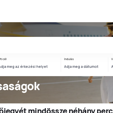
ti cél
Indulás
V
rsaságok
ülőjegyét mindössze néhány perc