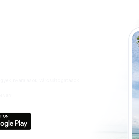
 az eSky
és utazzon még
n.
jegyek, nyaralások, városlátogatások
l van!