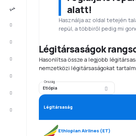
All-
alatt!
inclusive
Használja az oldal tetején ta
Városlátogatások
repül, a többiről pedig mi go
Szállás
Légitársaságok rangs
Hasonlítsa össze a legjobb légitársas
Ajánlatok
nemzetközi légitársaságokat tartalm
Fejezze
be az
utat
Ország
Etiópia
Inspiráció
és tippek
Légitársaság
Ügyfélszolgálat
Ethiopian Airlines
(
ET
)