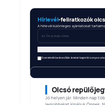
Hírlevél
-feliratkozók ol
A hírlevél különleges ajánlatokat tartal
Az Ön e-mail-címe
Szeretnék kedvezőbb árakat kapni bizonyos uta
Olcsó repülőjeg
Jó helyen jár. Minden nap töb
legjobbakat kínáljuk Önnek. 