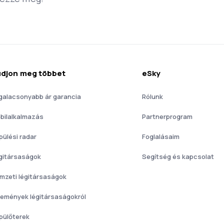
djon meg többet
eSky
galacsonyabb ár garancia
Rólunk
bilalkalmazás
Partnerprogram
pülési radar
Foglalásaim
gitársaságok
Segítség és kapcsolat
mzeti légitársaságok
lemények légitársaságokról
pülőterek