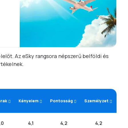
elelőt. Az eSky rangsora népszerű belföldi és
rtékelnek.
árak
Kényelem
Pontosság
Személyzet
,0
4,1
4,2
4,2