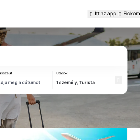
Itt az app
Fiókom
isszaút
Utasok