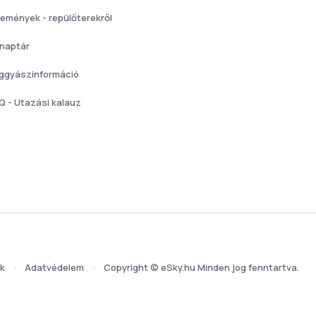
lemények - repülőterekről
 naptár
ggyászinformáció
Q - Utazási kalauz
ek
Adatvédelem
Copyright © eSky.hu Minden jog fenntartva.