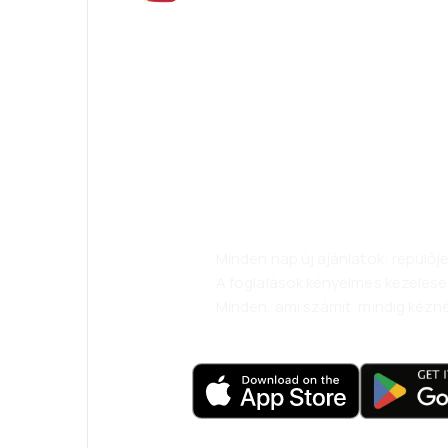
Psszt! Töltse le
alkalmazását, 
kényelmesebbe
Minden nap új ajánlatok: repülő
A foglalások kényelmes kezelése
Minden, ami számít, mindig kézné