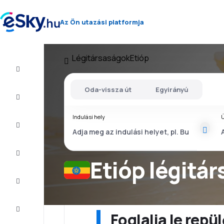
Az Ön utazási platformja
Légitársaságok
Etióp
Repülő+Hotel
Oda-vissza út
Egyirányú
Repülőjegy
Indulási hely
Ú
Nyaralás
Nyár
2026
Etióp légitá
Téli
2026/27
Last
minute
Foglalja le rep