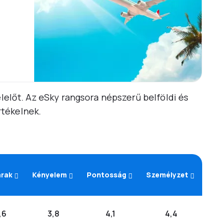
elelőt. Az eSky rangsora népszerű belföldi és
rtékelnek.
árak
Kényelem
Pontosság
Személyzet
,6
3,8
4,1
4,4