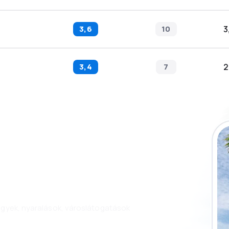
3,6
10
3
3,4
7
2
 az eSky
és utazzon még
n.
jegyek, nyaralások, városlátogatások