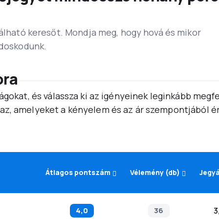
lálható keresőt. Mondja meg, hogy hová és mikor
ndoskodunk.
ora
ágokat, és válassza ki az igényeinek leginkább megf
az, amelyeket a kényelem és az ár szempontjából é
Átlagos pontszám
Vélemény (db)
Jegy
4,0
36
3