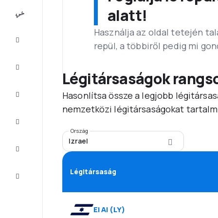
All-
alatt!
inclusive
Használja az oldal tetején ta
Városlátogatások
repül, a többiről pedig mi go
Szállás
Légitársaságok rangs
Hasonlítsa össze a legjobb légitársas
Ajánlatok
nemzetközi légitársaságokat tartalm
Fejezze
be az
utat
Ország
Izrael
Inspiráció
és tippek
Légitársaság
Ügyfélszolgálat
El Al
(
LY
)