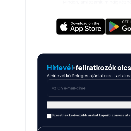
Minden, ami számít, mindig kézné
Hírlevél
-feliratkozók ol
A hírlevél különleges ajánlatokat tartal
Az Ön e-mail-címe
Szeretnék kedvezőbb árakat kapni bizonyos uta