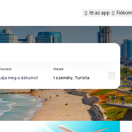
Itt az app
Fiókom
isszaút
Utasok