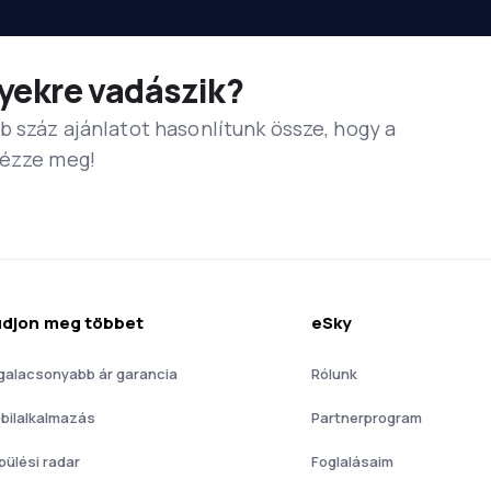
yekre vadászik?
b száz ajánlatot hasonlítunk össze, hogy a
Nézze meg!
djon meg többet
eSky
galacsonyabb ár garancia
Rólunk
bilalkalmazás
Partnerprogram
pülési radar
Foglalásaim