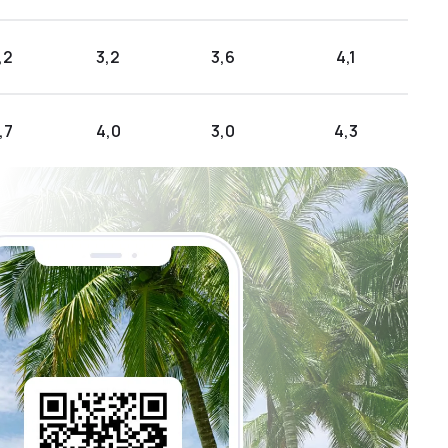
,2
3,2
3,6
4,1
,7
4,0
3,0
4,3