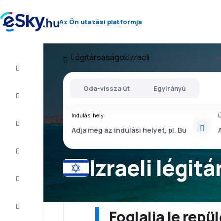
Az Ön utazási platformja
Légitársaságok
Izraeli
Repülő+Hotel
Oda-vissza út
Egyirányú
Repülőjegy
Indulási hely
Ú
Nyaralás
Nyár
2026
Izraeli légit
Téli
2026/27
Last
minute
Foglalja le rep