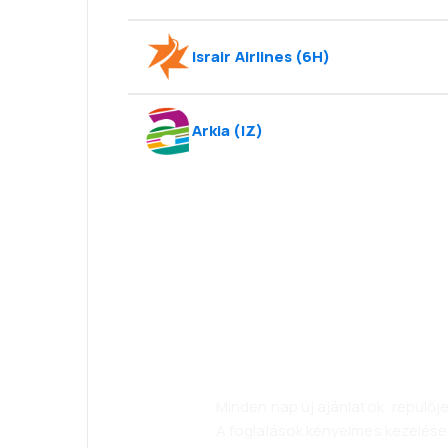
Israir Airlines
(
6H
)
Arkia
(
IZ
)
Psszt! Töltse le
alkalmazását, 
kényelmesebbe
Minden nap új ajánlatok: repülő
A foglalások kényelmes kezelése