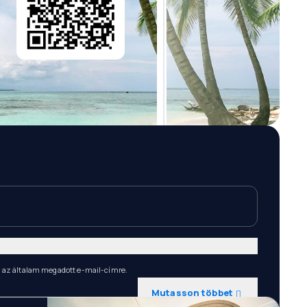
n az általam megadott e-mail-címre.
Mutasson többet