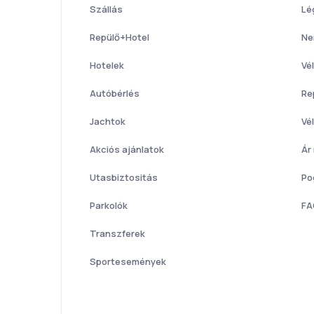
Szállás
Lé
Repülő+Hotel
Ne
Hotelek
Vé
Autóbérlés
Re
Jachtok
Vé
Akciós ajánlatok
Ár
Utasbiztositás
Po
Parkolók
FA
Transzferek
Sportesemények