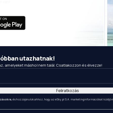
l van!
csóbban utazhatnak!
maz, amelyeket máshol nem talál. Csatlakozzon és élvezze!
Feliratkozás
zásokra,
és hozzájárulok ahhoz, hogy az eSky.pl S.A. marketinginformációkat küldjö