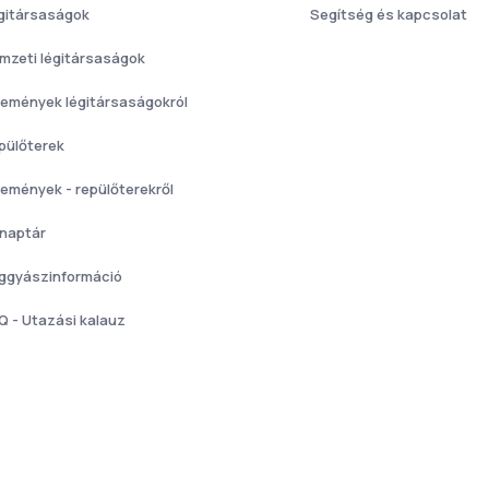
gitársaságok
Segítség és kapcsolat
mzeti légitársaságok
lemények légitársaságokról
pülőterek
lemények - repülőterekről
 naptár
ggyászinformáció
Q - Utazási kalauz