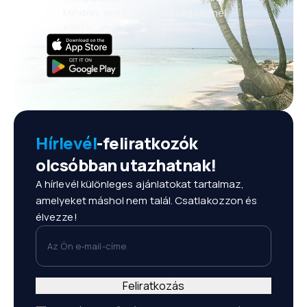
Minden, ami számít, mindig kéznél
van!
Hírlevél
-feliratkozók
olcsóbban utazhatnak!
A hírlevél különleges ajánlatokat tartalmaz,
amelyeket máshol nem talál. Csatlakozzon és
élvezze!
Az Ön e-mail-címe
Feliratkozás