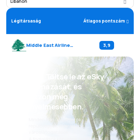
Libanon
Légitársaság
Átlagos pontszám
Middle East Airlines
(
ME
)
3,9
Psszt! Töltse le az eSky
alkalmazását, és
utazzon még
kényelmesebben.
Minden nap új ajánlatok:
repülőjegyek, nyaralások,
városlátogatások
A foglalások kényelmes kezelése