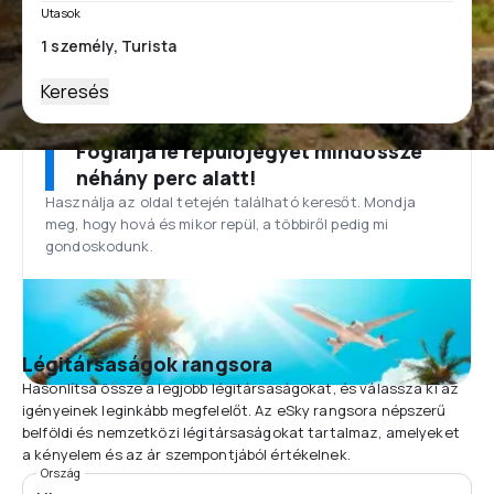
Utasok
Keresés
Foglalja le repülőjegyét mindössze
néhány perc alatt!
Használja az oldal tetején található keresőt. Mondja
meg, hogy hová és mikor repül, a többiről pedig mi
gondoskodunk.
Légitársaságok rangsora
Hasonlítsa össze a legjobb légitársaságokat, és válassza ki az
igényeinek leginkább megfelelőt. Az eSky rangsora népszerű
belföldi és nemzetközi légitársaságokat tartalmaz, amelyeket
a kényelem és az ár szempontjából értékelnek.
Ország