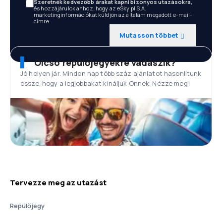
Szeretnék kedvezőbb árakat kapni bizonyos utazásokra,
és hozzájárulok ahhoz, hogy az eSky.pl S.A.
marketinginformációkat küldjön az általam megadott e-mail-
címre.
Mutasson többet
Olcsó repülőjegyekre vadászik?
Jó helyen jár. Minden nap több száz ajánlatot hasonlítunk
össze, hogy a legjobbakat kínáljuk Önnek. Nézze meg!
Tervezze meg az utazást
Repülőjegy