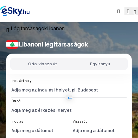
Légitársaságok
Libanoni
Libanoni légitársaságok
Oda-vissza út
Egyirányú
Indulási hely
Úti cél
Indulás
Visszaút