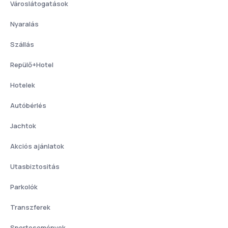
Városlátogatások
Nyaralás
Szállás
Repülő+Hotel
Hotelek
Autóbérlés
Jachtok
Akciós ajánlatok
Utasbiztositás
Parkolók
Transzferek
Sportesemények