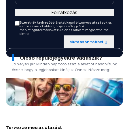
Feliratkozás
Szeretnék kedvezőbb árakat kapni bizonyos utazásokra,
és hozzájárulok ahhoz, hogy az eSky.pl S.A.
marketinginformációkat küldjön az általam megadott e-mail-
címre.
Mutasson többet
Olcsó repülőjegyekre vadászik?
Jó helyen jár. Minden nap több száz ajánlatot hasonlítunk
össze, hogy a legjobbakat kínáljuk Önnek. Nézze meg!
Tervezze meg az utazást