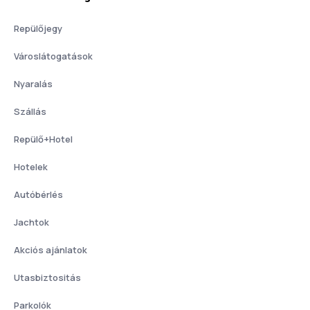
Repülőjegy
Városlátogatások
Nyaralás
Szállás
Repülő+Hotel
Hotelek
Autóbérlés
Jachtok
Akciós ajánlatok
Utasbiztositás
Parkolók