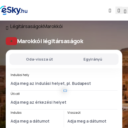
Légitársaságok
Marokkói
Marokkói légitársaságok
Oda-vissza út
Egyirányú
Indulási hely
Úti cél
Indulás
Visszaút