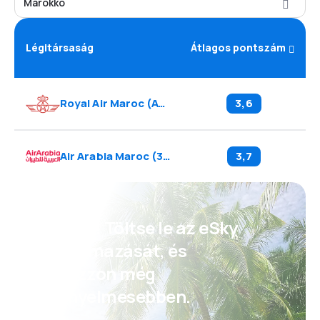
Marokkó
Légitársaság
Átlagos pontszám
Royal Air Maroc
(
AT
)
3,6
Air Arabia Maroc
(
3O
)
3,7
Psszt! Töltse le az eSky
alkalmazását, és
utazzon még
kényelmesebben.