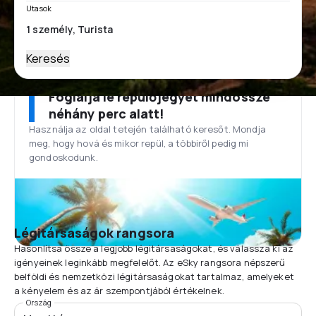
Utasok
Keresés
Foglalja le repülőjegyét mindössze
néhány perc alatt!
Használja az oldal tetején található keresőt. Mondja
meg, hogy hová és mikor repül, a többiről pedig mi
gondoskodunk.
Légitársaságok rangsora
Hasonlítsa össze a legjobb légitársaságokat, és válassza ki az
igényeinek leginkább megfelelőt. Az eSky rangsora népszerű
belföldi és nemzetközi légitársaságokat tartalmaz, amelyeket
a kényelem és az ár szempontjából értékelnek.
Ország