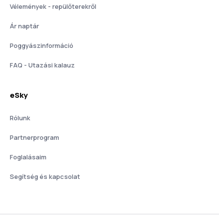
Vélemények - repülőterekről
Ár naptár
Poggyászinformáció
FAQ - Utazási kalauz
eSky
Rólunk
Partnerprogram
Foglalásaim
Segítség és kapcsolat