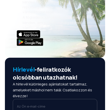
Minden nap új ajánlatok:
repülőjegyek, nyaralások,
városlátogatások
A foglalások kényelmes kezelése
Minden, ami számít, mindig kéznél
van!
Hírlevél
-feliratkozók
olcsóbban utazhatnak!
A hírlevél különleges ajánlatokat tartalmaz,
amelyeket máshol nem talál. Csatlakozzon és
élvezze!
Az Ön e-mail-címe