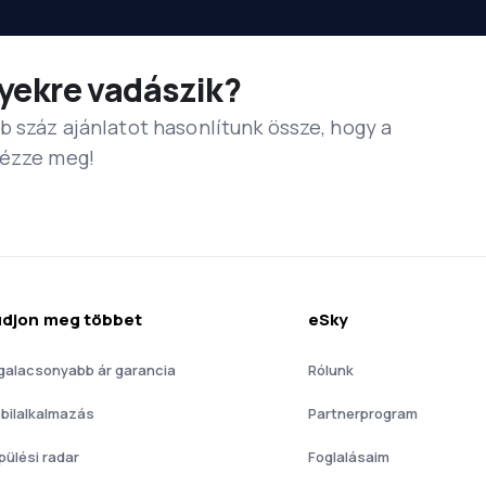
yekre vadászik?
b száz ajánlatot hasonlítunk össze, hogy a
Nézze meg!
djon meg többet
eSky
galacsonyabb ár garancia
Rólunk
bilalkalmazás
Partnerprogram
pülési radar
Foglalásaim