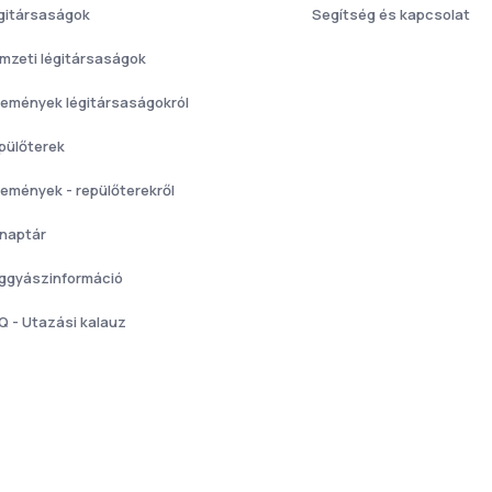
gitársaságok
Segítség és kapcsolat
mzeti légitársaságok
lemények légitársaságokról
pülőterek
lemények - repülőterekről
 naptár
ggyászinformáció
Q - Utazási kalauz