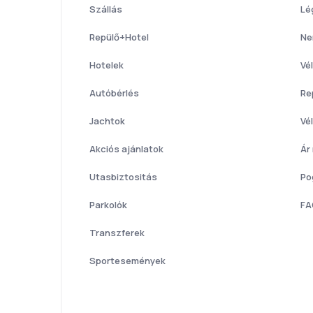
Szállás
Lé
Repülő+Hotel
Ne
Hotelek
Vé
Autóbérlés
Re
Jachtok
Vé
Akciós ajánlatok
Ár
Utasbiztositás
Po
Parkolók
FA
Transzferek
Sportesemények