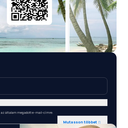
n az általam megadott e-mail-címre.
Mutasson többet