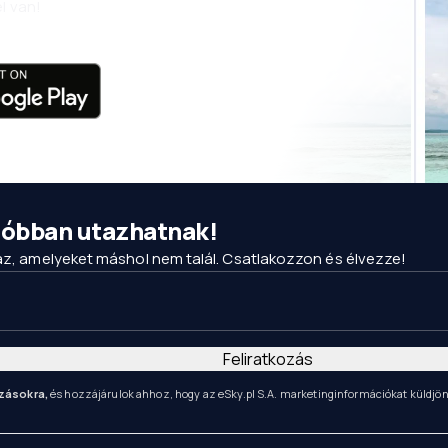
l van!
csóbban utazhatnak!
maz, amelyeket máshol nem talál. Csatlakozzon és élvezze!
Feliratkozás
zásokra,
és hozzájárulok ahhoz, hogy az eSky.pl S.A. marketinginformációkat küldjö