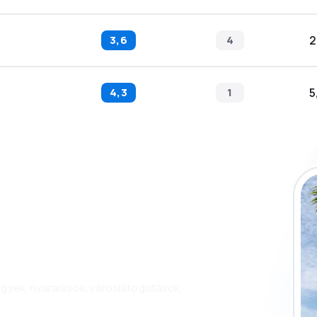
3,6
4
2
4,3
1
5
 az eSky
és utazzon még
n.
jegyek, nyaralások, városlátogatások