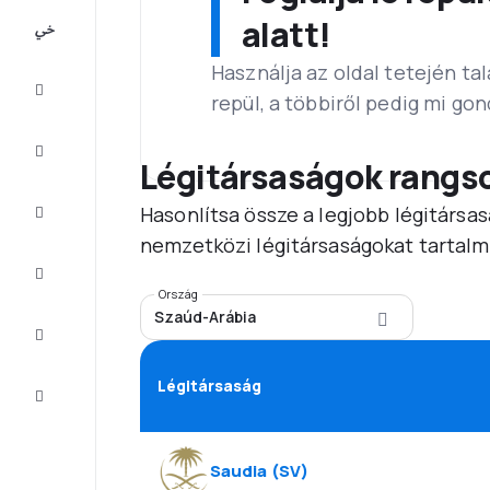
All-
alatt!
inclusive
Használja az oldal tetején ta
Városlátogatások
repül, a többiről pedig mi go
Szállás
Légitársaságok rangs
Hasonlítsa össze a legjobb légitársas
Ajánlatok
nemzetközi légitársaságokat tartalm
Fejezze
be az
utat
Ország
Szaúd-Arábia
Inspiráció
és tippek
Légitársaság
Ügyfélszolgálat
Saudia
(
SV
)