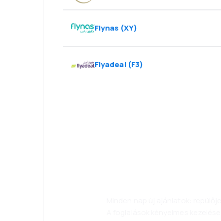
Flynas
(
XY
)
Flyadeal
(
F3
)
Psszt! Töltse le
alkalmazását, 
kényelmesebbe
Minden nap új ajánlatok: repülő
A foglalások kényelmes kezelése