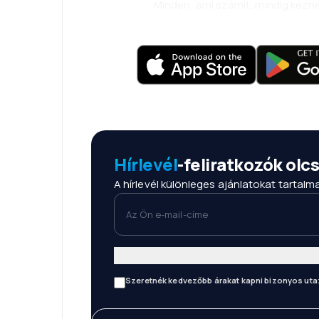
Minden, ami számít, mindig kézné
Hírlevél
-feliratkozók ol
A hírlevél különleges ajánlatokat tartal
Az Ön e-mail-címe
Szeretnék kedvezőbb árakat kapni bizonyos uta