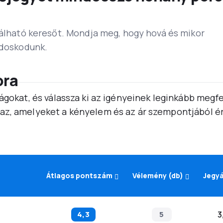
lálható keresőt. Mondja meg, hogy hová és mikor
ndoskodunk.
ora
ágokat, és válassza ki az igényeinek leginkább megf
az, amelyeket a kényelem és az ár szempontjából é
Átlagos pontszám
Vélemény (db)
Jegy
4,3
5
3