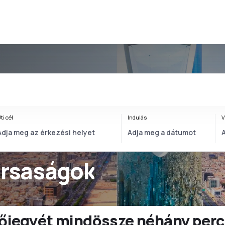
ti cél
Indulás
V
ársaságok
ülőjegyét mindössze néhány perc