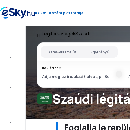
Az Ön utazási platformja
Légitársaságok
Szaúdi
Repülő+Hotel
Oda-vissza út
Egyirányú
Repülőjegy
Indulási hely
Ú
Nyaralás
Nyár
2026
Szaúdi légit
Téli
2026/27
Last
minute
Foglalja le rep