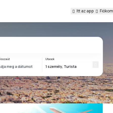
Itt az app
Fiókom
isszaút
Utasok