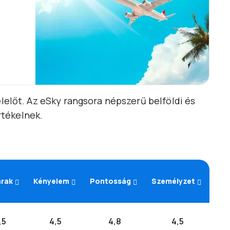
elelőt. Az eSky rangsora népszerű belföldi és
rtékelnek.
árak
Kényelem
Pontosság
Személyzet
,5
4,5
4,8
4,5