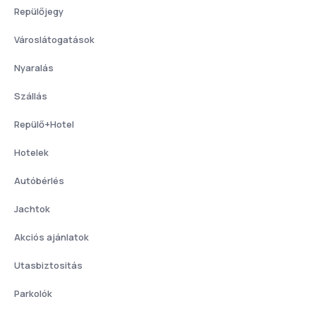
Repülőjegy
Városlátogatások
Nyaralás
Szállás
Repülő+Hotel
Hotelek
Autóbérlés
Jachtok
Akciós ajánlatok
Utasbiztositás
Parkolók