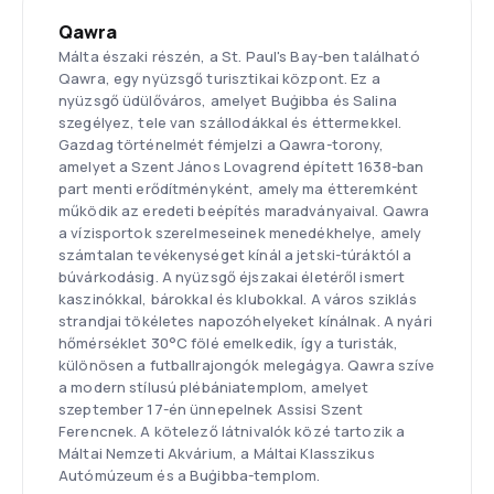
Qawra
Málta északi részén, a St. Paul's Bay-ben található
Qawra, egy nyüzsgő turisztikai központ. Ez a
nyüzsgő üdülőváros, amelyet Buġibba és Salina
szegélyez, tele van szállodákkal és éttermekkel.
Gazdag történelmét fémjelzi a Qawra-torony,
amelyet a Szent János Lovagrend épített 1638-ban
part menti erődítményként, amely ma étteremként
működik az eredeti beépítés maradványaival. Qawra
a vízisportok szerelmeseinek menedékhelye, amely
számtalan tevékenységet kínál a jetski-túráktól a
búvárkodásig. A nyüzsgő éjszakai életéről ismert
kaszinókkal, bárokkal és klubokkal. A város sziklás
strandjai tökéletes napozóhelyeket kínálnak. A nyári
hőmérséklet 30°C fölé emelkedik, így a turisták,
különösen a futballrajongók melegágya. Qawra szíve
a modern stílusú plébániatemplom, amelyet
szeptember 17-én ünnepelnek Assisi Szent
Ferencnek. A kötelező látnivalók közé tartozik a
Máltai Nemzeti Akvárium, a Máltai Klasszikus
Autómúzeum és a Buġibba-templom.