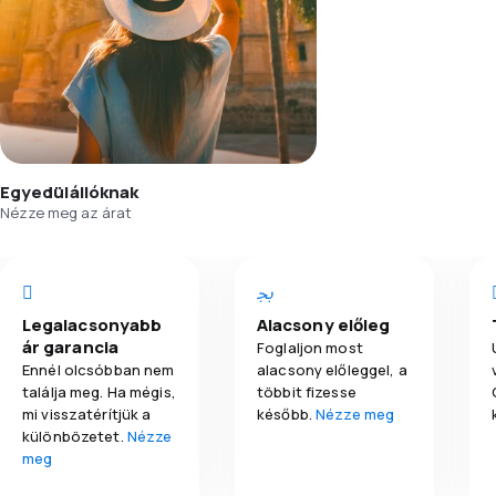
Egyedülállóknak
Nézze meg az árat
Legalacsonyabb
Alacsony előleg
ár garancia
Foglaljon most
Ennél olcsóbban nem
alacsony előleggel, a
találja meg. Ha mégis,
többit fizesse
mi visszatérítjük a
később.
Nézze meg
különbözetet.
Nézze
meg