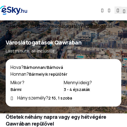
Repülőjárat+Hotel
Városlátogatás
Városlátogatás
Qawrában
Városlátogatások Qawrában
Last minute, all-inclusive
Hova?
Honnan?
Mikor?
Mennyi ideig?
Hány személy?
Ötletek néhány napra vagy egy hétvégére
Qawrában repülővel