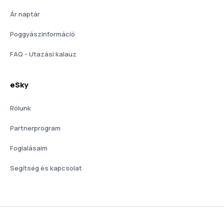
Ár naptár
Poggyászinformáció
FAQ - Utazási kalauz
eSky
Rólunk
Partnerprogram
Foglalásaim
Segítség és kapcsolat