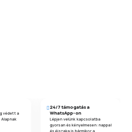
24/7 támogatás a
WhatsApp-on
g védett a
a Alapnak
Lépjen velünk kapcsolatba
gyorsan és kényelmesen: nappal
és éjszaka is bármikor a