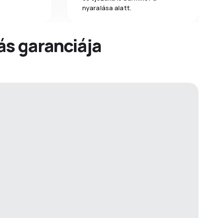
nyaralása alatt.
dás garanciája