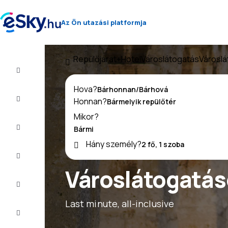
Az Ön utazási platformja
Repülőjárat+Hotel
Városlátogatás
Városlát
Repülő+Hotel
Hova?
Repülőjegy
Honnan?
Mikor?
Nyaralás
Hány személy?
Nyár
2026
Városlátogatáso
Téli
2026/27
Last minute, all-inclusive
Last
minute