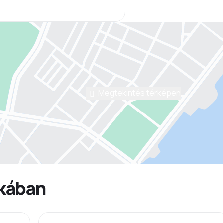
Megtekintés térképen
ikában