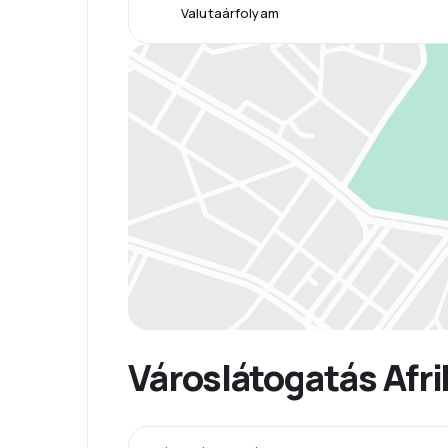
Valutaárfolyam
Városlátogatás Afr