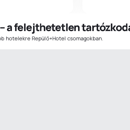
 – a felejthetetlen tartózko
b hotelekre Repülő+Hotel csomagokban.