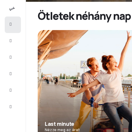
All-
inclusive
Ötletek néhány napr
Városlátogatások
Szállás
Ajánlatok
Fejezze
be az
utat
Inspiráció
és tippek
Ügyfélszolgálat
Last minute
Nézze meg az árat