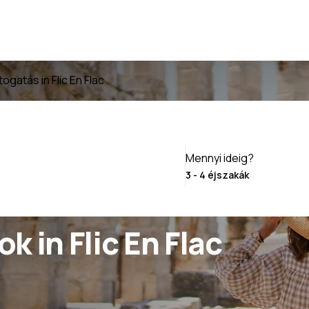
ogatás in Flic En Flac
Mennyi ideig?
k in Flic En Flac