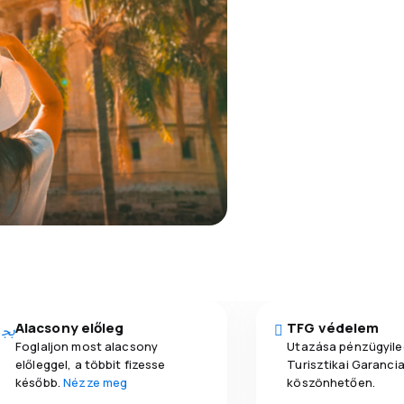
Alacsony előleg
TFG védelem
Foglaljon most alacsony
Utazása pénzügyile
előleggel, a többit fizesse
Turisztikai Garanci
később.
Nézze meg
köszönhetően.