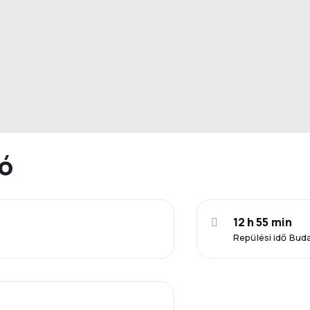
ió
12 h 55 min
Repülési idő Bud