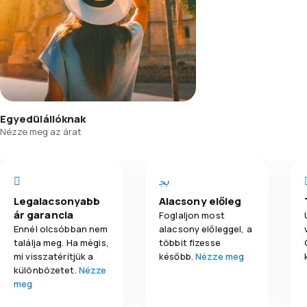
Egyedülállóknak
Nézze meg az árat
Legalacsonyabb
Alacsony előleg
ár garancia
Foglaljon most
Ennél olcsóbban nem
alacsony előleggel, a
találja meg. Ha mégis,
többit fizesse
mi visszatérítjük a
később.
Nézze meg
különbözetet.
Nézze
meg