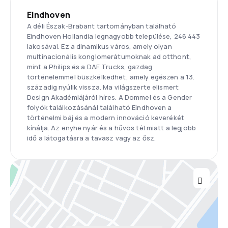
Eindhoven
A déli Észak-Brabant tartományban található
Eindhoven Hollandia legnagyobb települése, 246 443
lakosával. Ez a dinamikus város, amely olyan
multinacionális konglomerátumoknak ad otthont,
mint a Philips és a DAF Trucks, gazdag
történelemmel büszkélkedhet, amely egészen a 13.
századig nyúlik vissza. Ma világszerte elismert
Design Akadémiájáról híres. A Dommel és a Gender
folyók találkozásánál található Eindhoven a
történelmi báj és a modern innováció keverékét
kínálja. Az enyhe nyár és a hűvös tél miatt a legjobb
idő a látogatásra a tavasz vagy az ősz.