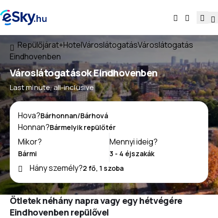
Repülőjárat+Hotel
Városlátogatás
Városlátogatás
Eindhovenben
Városlátogatások Eindhovenben
Last minute, all-inclusive
Hova?
Honnan?
Mikor?
Mennyi ideig?
Hány személy?
Ötletek néhány napra vagy egy hétvégére
Eindhovenben repülővel