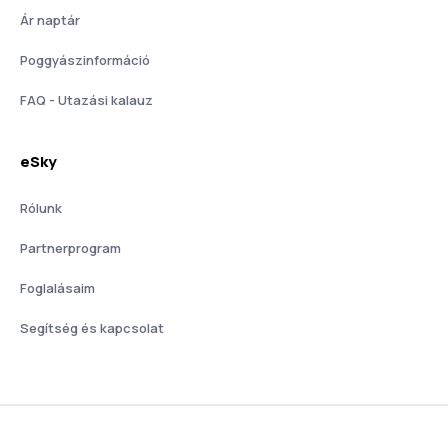
Ár naptár
Poggyászinformáció
FAQ - Utazási kalauz
eSky
Rólunk
Partnerprogram
Foglalásaim
Segítség és kapcsolat