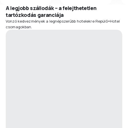
A legjobb szállodák – a felejthetetlen
tartózkodás garanciája
Vonzó kedvezmények a legnépszerűbb hotelekre Repülő+Hotel
csomagokban.