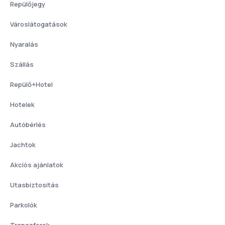
Repülőjegy
Városlátogatások
Nyaralás
Szállás
Repülő+Hotel
Hotelek
Autóbérlés
Jachtok
Akciós ajánlatok
Utasbiztositás
Parkolók
Transzferek