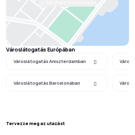
Megtekintés térképen
Városlátogatás Európában
Városlátogatás Amszterdamban
Városl
Városlátogatás Barcelonában
Városl
Tervezze meg az utazást