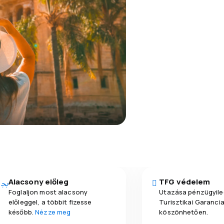
Alacsony előleg
TFG védelem
Foglaljon most alacsony
Utazása pénzügyile
előleggel, a többit fizesse
Turisztikai Garanci
később.
Nézze meg
köszönhetően.