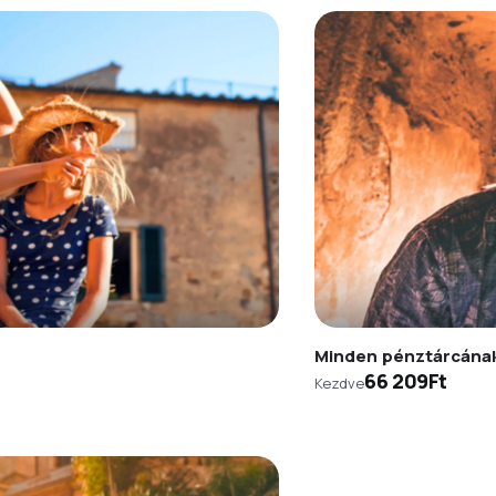
Minden pénztárcána
66 209Ft
Kezdve