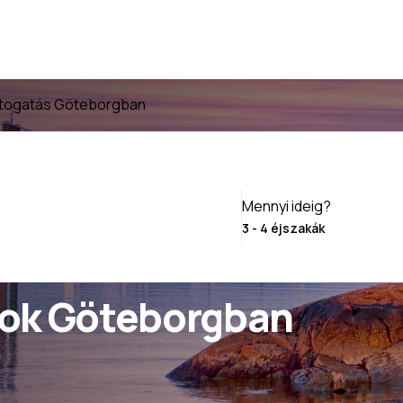
átogatás Göteborgban
Mennyi ideig?
sok Göteborgban