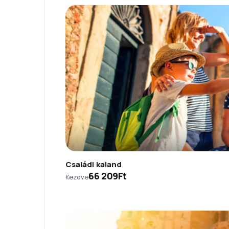
Családi kaland
66 209Ft
Kezdve