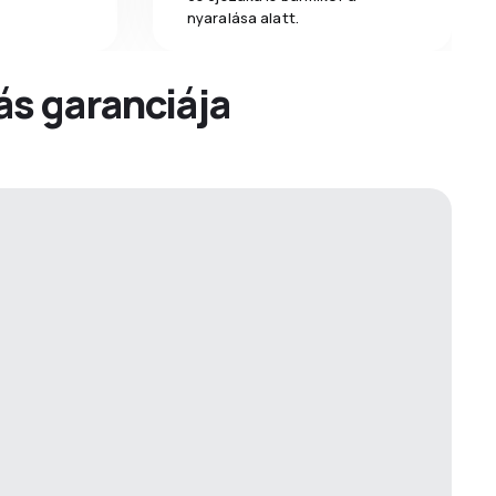
nyaralása alatt.
dás garanciája