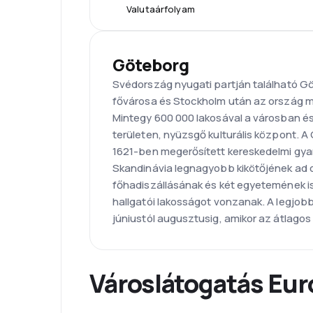
Valutaárfolyam
Göteborg
Svédország nyugati partján található 
fővárosa és Stockholm után az ország 
Mintegy 600 000 lakosával a városban és 1
területen, nyüzsgő kulturális központ. A 
1621-ben megerősített kereskedelmi gya
Skandinávia legnagyobb kikötőjének ad o
főhadiszállásának és két egyetemének is
hallgatói lakosságot vonzanak. A legjobb 
júniustól augusztusig, amikor az átlago
Városlátogatás Eu