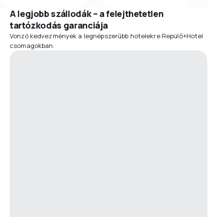
A legjobb szállodák – a felejthetetlen
tartózkodás garanciája
Vonzó kedvezmények a legnépszerűbb hotelekre Repülő+Hotel
csomagokban.