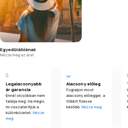
Egyedülállóknak
Nézze meg az árat
Legalacsonyabb
Alacsony előleg
ár garancia
Foglaljon most
Ennél olcsóbban nem
alacsony előleggel, a
találja meg. Ha mégis,
többit fizesse
mi visszatérítjük a
később.
Nézze meg
különbözetet.
Nézze
meg