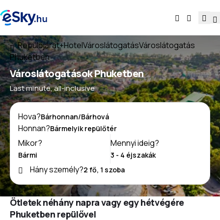
Repülőjárat+Hotel
Városlátogatás
Városlátogatás
Phuketben
Városlátogatások Phuketben
Last minute, all-inclusive
Hova?
Honnan?
Mikor?
Mennyi ideig?
Hány személy?
Ötletek néhány napra vagy egy hétvégére
Phuketben repülővel