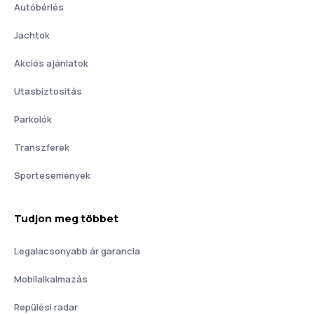
Autóbérlés
Jachtok
Akciós ajánlatok
Utasbiztositás
Parkolók
Transzferek
Sportesemények
Tudjon meg többet
Legalacsonyabb ár garancia
Mobilalkalmazás
Repülési radar