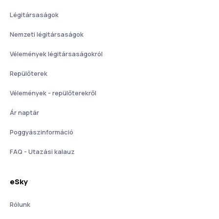
Légitársaságok
Nemzeti légitársaságok
Vélemények légitársaságokról
Repülőterek
Vélemények - repülőterekről
Ár naptár
Poggyászinformáció
FAQ - Utazási kalauz
eSky
Rólunk