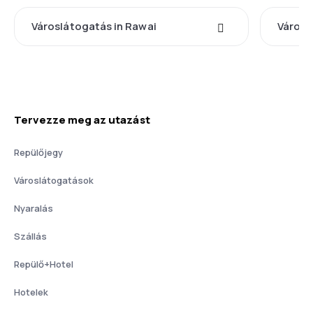
Városlátogatás in Rawai
Városl
Tervezze meg az utazást
Repülőjegy
Városlátogatások
Nyaralás
Szállás
Repülő+Hotel
Hotelek