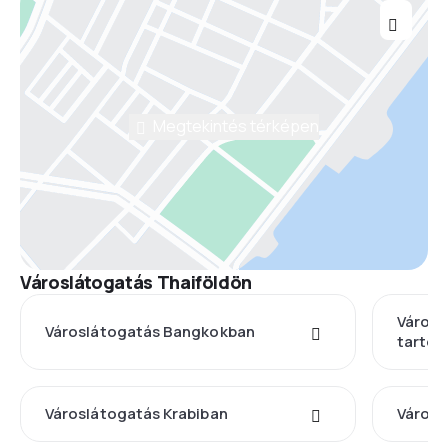
Megtekintés térképen
Városlátogatás Thaiföldön
Városl
Városlátogatás Bangkokban
tarto
Városlátogatás Krabiban
Városl